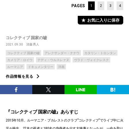
PAGES
1
2
3
4
お気に入りに保存
コレクティブ 国家の嘘
2021.09.30
清藤秀人
コレクティブ 国家の嘘
アレクサンダー・ナナウ
カタリン・トロンタン
カメリア・ロイウ
テディ・ウルスレァヌ
ヴラド・ヴォイクレスク
ルーマニア
ドキュメンタリー
洋画
作品情報を見る
『コレクティブ 国家の嘘』あらすじ
2015年10月、ルーマニア・ブカレストのクラブ“コレクティブ”でライブ中に火
災が発生。27名の死者と180名の負傷者を出す大惨事となったが、一命を取り