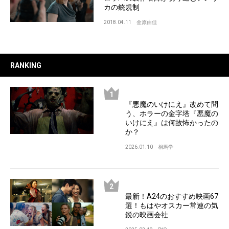
カの銃規制
2018.04.11
金原由佳
RANKING
『悪魔のいけにえ』改めて問
う、ホラーの金字塔『悪魔の
いけにえ』は何故怖かったの
か？
2026.01.10
相馬学
最新！A24のおすすめ映画67
選！もはやオスカー常連の気
鋭の映画会社