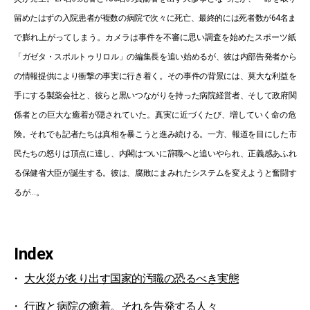
留めたはずの入院患者が複数の病院で次々に死亡、最終的には死者数が64名ま
で膨れ上がってしまう。カメラは事件を不審に思い調査を始めたスポーツ紙
「ガゼタ・スポルトゥリロル」の編集長を追い始めるが、彼は内部告発者から
の情報提供により衝撃の事実に行き着く。その事件の背景には、莫大な利益を
手にする製薬会社と、彼らと黒いつながりを持った病院経営者、そして政府関
係者との巨大な癒着が隠されていた。真実に近づくたび、増していく命の危
険。それでも記者たちは真相を暴こうと進み続ける。一方、報道を目にした市
民たちの怒りは頂点に達し、内閣はついに辞職へと追いやられ、正義感あふれ
る保健省大臣が誕生する。彼は、腐敗にまみれたシステムを変えようと奮闘す
るが…。
Index
大火災が炙り出す国家的汚職の恐るべき実態
行政と病院の癒着。それを告発する人々