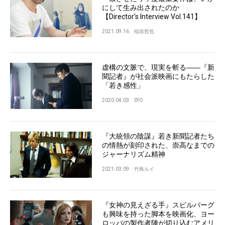
にして生み出されたのか
【Director’s Interview Vol.141】
2021.09.16
稲垣哲也
虚構の文脈で、現実を斬る――『新
聞記者』が社会派映画にもたらした
「若き感性」
2020.04.03
SYO
『大統領の陰謀』若き新聞記者たち
の情熱が刻印された、崇高なまでの
ジャーナリズム精神
2021.03.09
竹島ルイ
『女神の見えざる手』スピルバーグ
も興味を持った脚本を映画化、ヨー
ロッパの製作者陣が切り込むアメリ