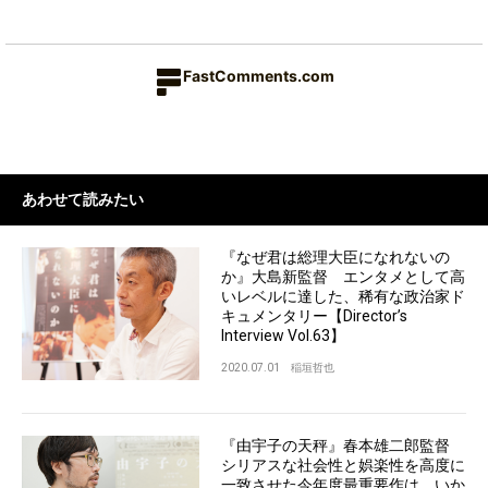
FastComments.com
あわせて読みたい
『なぜ君は総理大臣になれないの
か』大島新監督 エンタメとして高
いレベルに達した、稀有な政治家ド
キュメンタリー【Director’s
Interview Vol.63】
2020.07.01
稲垣哲也
『由宇子の天秤』春本雄二郎監督
シリアスな社会性と娯楽性を高度に
一致させた今年度最重要作は、いか