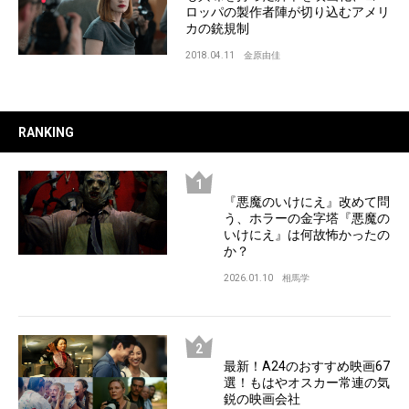
ロッパの製作者陣が切り込むアメリ
カの銃規制
2018.04.11
金原由佳
RANKING
『悪魔のいけにえ』改めて問
う、ホラーの金字塔『悪魔の
いけにえ』は何故怖かったの
か？
2026.01.10
相馬学
最新！A24のおすすめ映画67
選！もはやオスカー常連の気
鋭の映画会社