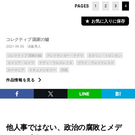
PAGES
1
2
3
4
お気に入りに保存
コレクティブ 国家の嘘
2021.09.30
清藤秀人
コレクティブ 国家の嘘
アレクサンダー・ナナウ
カタリン・トロンタン
カメリア・ロイウ
テディ・ウルスレァヌ
ヴラド・ヴォイクレスク
ルーマニア
ドキュメンタリー
洋画
作品情報を見る
他人事ではない、政治の腐敗とメデ