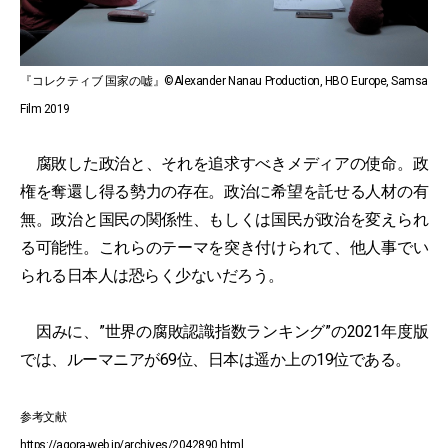
『コレクティブ 国家の嘘』©Alexander Nanau Production, HBO Europe, Samsa
Film 2019
腐敗した政治と、それを追求すべきメディアの使命。政
権を奪還し得る勢力の存在。政治に希望を託せる人材の有
無。政治と国民の関係性、もしくは国民が政治を変えられ
る可能性。これらのテーマを突き付けられて、他人事でい
られる日本人は恐らく少ないだろう。
因みに、”世界の腐敗認識指数ランキング”の2021年度版
では、ルーマニアが69位、日本は遥か上の19位である。
参考文献
https://agora-web.jp/archives/2042890.html