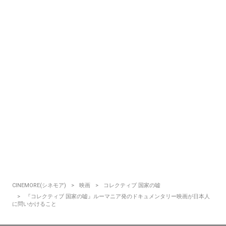
CINEMORE(シネモア)
映画
コレクティブ 国家の嘘
『コレクティブ 国家の嘘』ルーマニア発のドキュメンタリー映画が日本人
に問いかけること