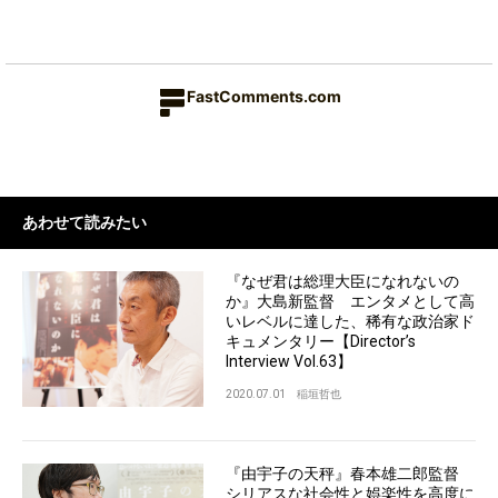
FastComments.com
あわせて読みたい
『なぜ君は総理大臣になれないの
か』大島新監督 エンタメとして高
いレベルに達した、稀有な政治家ド
キュメンタリー【Director’s
Interview Vol.63】
2020.07.01
稲垣哲也
『由宇子の天秤』春本雄二郎監督
シリアスな社会性と娯楽性を高度に