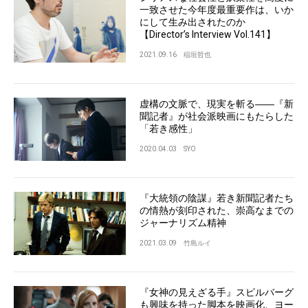
一致させた今年度最重要作は、いか
にして生み出されたのか
【Director’s Interview Vol.141】
2021.09.16
稲垣哲也
虚構の文脈で、現実を斬る――『新
聞記者』が社会派映画にもたらした
「若き感性」
2020.04.03
SYO
『大統領の陰謀』若き新聞記者たち
の情熱が刻印された、崇高なまでの
ジャーナリズム精神
2021.03.09
竹島ルイ
『女神の見えざる手』スピルバーグ
も興味を持った脚本を映画化、ヨー