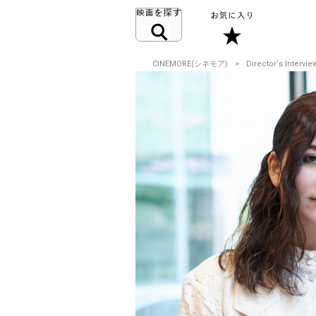
CINEMORE(シネモア)
Director‘s Intervie