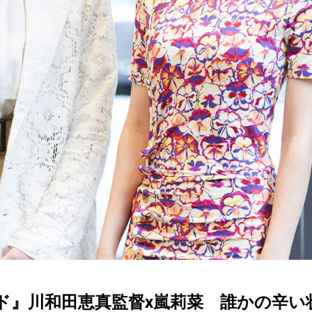
ド』川和田恵真監督x嵐莉菜 誰かの辛い