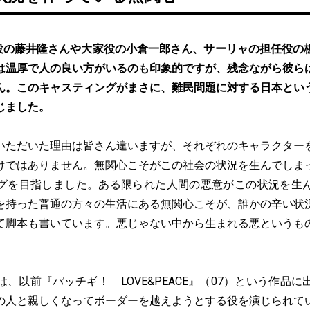
役の藤井隆さんや大家役の小倉一郎さん、サーリャの担任役の
は温厚で人の良い方がいるのも印象的ですが、残念ながら彼ら
ん。このキャスティングがまさに、難民問題に対する日本とい
じました。
いただいた理由は皆さん違いますが、それぞれのキャラクター
けではありません。無関心こそがこの社会の状況を生んでしま
グを目指しました。ある限られた人間の悪意がこの状況を生
を持った普通の方々の生活にある無関心こそが、誰かの辛い状
て脚本も書いています。悪じゃない中から生まれる悪というも
は、以前『
パッチギ！ LOVE&PEACE
』（07）という作品に
の人と親しくなってボーダーを越えようとする役を演じられて