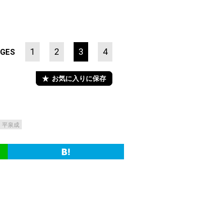
1
2
3
4
GES
お気に入りに保存
平泉成