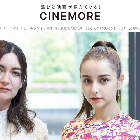
w
『マイスモールランド』川和田恵真監督x嵐莉菜 誰かの辛い状況を作っている無関心【Director’