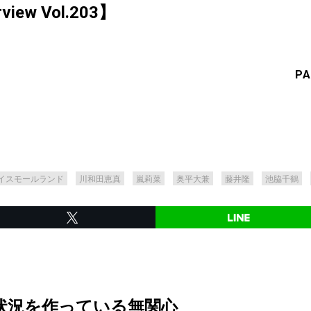
rview Vol.203】
PA
イスモールランド
川和田恵真
嵐莉菜
奥平大兼
藤井隆
池脇千鶴
状況を作っている無関心