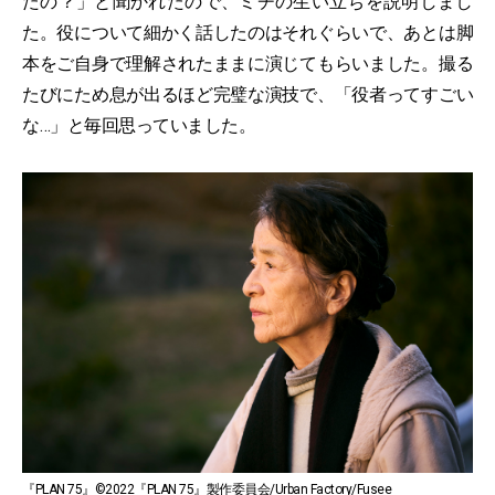
たの？」と聞かれたので、ミチの生い立ちを説明しまし
た。役について細かく話したのはそれぐらいで、あとは脚
本をご自身で理解されたままに演じてもらいました。撮る
たびにため息が出るほど完璧な演技で、「役者ってすごい
な…」と毎回思っていました。
『PLAN 75』©2022『PLAN 75』製作委員会/Urban Factory/Fusee