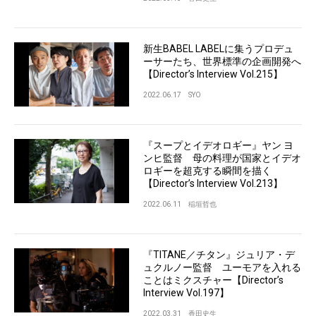
新生BABEL LABELに集うプロデュ
ーサーたち、世界標準の企画開発へ
【Director’s Interview Vol.215】
2022.06.17
SYO
『スープとイデオロギー』ヤン ヨ
ンヒ監督 母の料理が国家とイデオ
ロギーを超克する瞬間を描く
【Director’s Interview Vol.213】
2022.06.11
稲垣哲也
『TITANE／チタン』ジュリア・デ
ュクルノー監督 ユーモアを入れる
ことはミクスチャー【Director’s
Interview Vol.197】
2022.03.31
香田史生