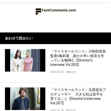
FastComments.com
あわせて読みたい
『マイスモールランド』川和田恵真
監督x嵐莉菜 誰かの辛い状況を作
っている無関心【Director’s
Interview Vol.203】
2022.05.06
香田史生
『マイスモールランド』北原栄治プ
ロデューサー 大きな柱は若手を
育てること【Director’s Interview
Vol.207】
2022.05.18
香田史生