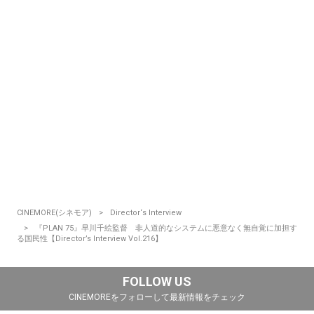
CINEMORE(シネモア)
Director‘s Interview
『PLAN 75』早川千絵監督 非人道的なシステムに悪意なく無自覚に加担す
る国民性【Director’s Interview Vol.216】
FOLLOW US
CINEMOREをフォローして最新情報をチェック