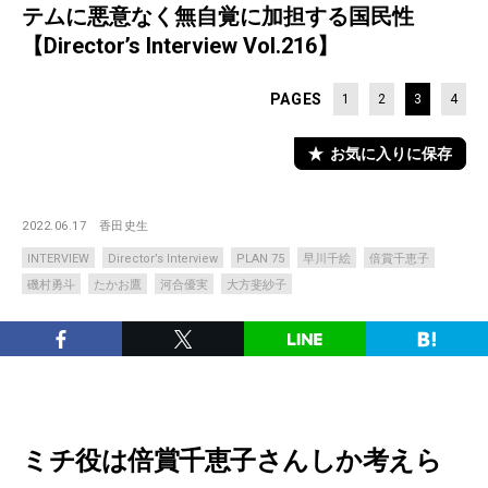
テムに悪意なく無自覚に加担する国民性
【Director’s Interview Vol.216】
PAGES
1
2
3
4
お気に入りに保存
2022.06.17
香田史生
INTERVIEW
Director’s Interview
PLAN 75
早川千絵
倍賞千恵子
磯村勇斗
たかお鷹
河合優実
大方斐紗子
ミチ役は倍賞千恵子さんしか考えら