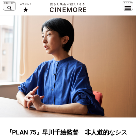
『PLAN 75』早川千絵監督 非人道的なシス