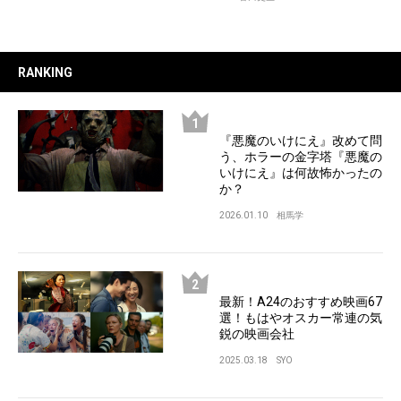
RANKING
『悪魔のいけにえ』改めて問
う、ホラーの金字塔『悪魔の
いけにえ』は何故怖かったの
か？
2026.01.10
相馬学
最新！A24のおすすめ映画67
選！もはやオスカー常連の気
鋭の映画会社
2025.03.18
SYO