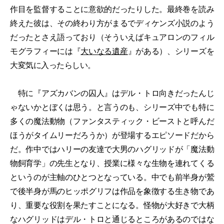
作目を監督することに意欲的だったりした。最終巻を読み
終えた彼は、その終わり方がまるでディケンズ小説のよう
だったとさえ語っており（そういえばキュアロンのフィル
モグラフィーには『
大いなる遺産
』がある）、シリーズを
大変気に入ったらしい。
特に『アズカバンの囚人』はデル・トロ向きだったんじ
ゃないかとぼくは思う。と言うのも、シリーズ中でも特に
多くの魔法動物（ファンタスティック・ビーストと呼んだ
ほうがタイムリーだろうか）が登場するエピソードだから
だ。作中ではハリーの友達で大男のハグリッドが「魔法動
物飼育学」の先生となり、授業に様々な生物を連れてくる
というのが主軸のひとつとなっている。中でも前半身が鷲
で後半身が馬のヒッポグリフは作品を象徴する生き物であ
り、重要な役割を果たすことになる。怪物が大好きで大柄
なハグリッドはデル・トロと通じるところがあるのではな