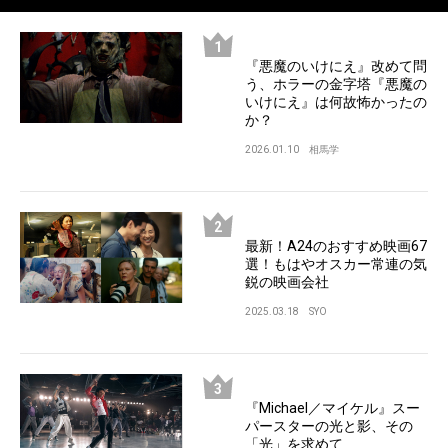
『悪魔のいけにえ』改めて問
う、ホラーの金字塔『悪魔の
いけにえ』は何故怖かったの
か？
2026.01.10
相馬学
最新！A24のおすすめ映画67
選！もはやオスカー常連の気
鋭の映画会社
2025.03.18
SYO
『Michael／マイケル』スー
パースターの光と影、その
「光」を求めて