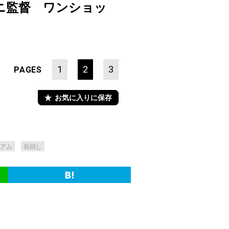
ニ監督 ワンショッ
】
1
2
3
PAGES
お気に入りに保存
アム
長回し