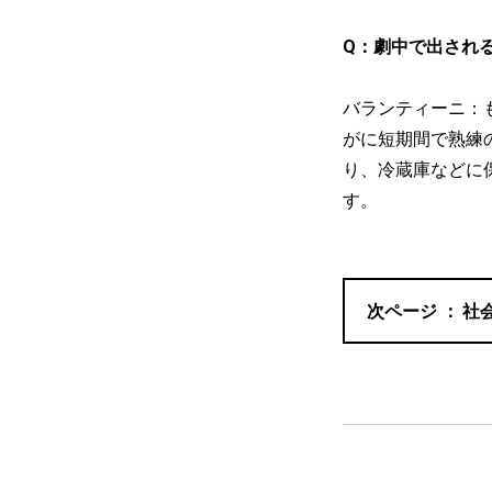
Q：劇中で出され
バランティーニ：
がに短期間で熟練
り、冷蔵庫などに
す。
社