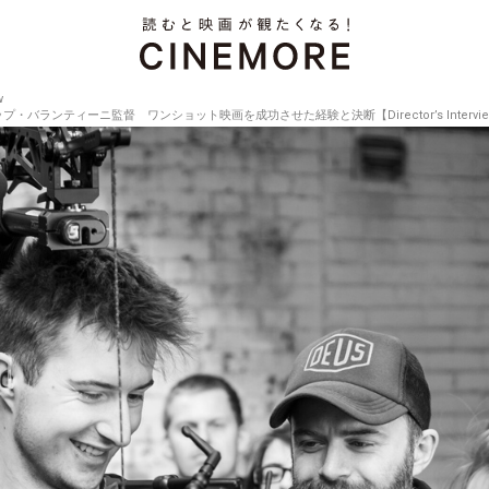
w
ンティーニ監督 ワンショット映画を成功させた経験と決断【Director’s Interview V