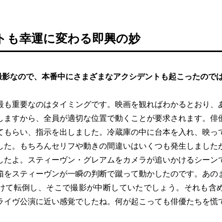
トも幸運に変わる即興の妙
撮影なので、本番中にさまざまなアクシデントも起こったので
最も重要なのはタイミングです。映画を観ればわかるとおり、
しますから、全員が適切な位置で動くことが要求されます。俳
てもらい、指示を出しました。冷蔵庫の中に台本を入れ、映っ
した。もちろんセリフや動きの間違いはいくつも発生しました
したよ。スティーヴン・グレアムをカメラが追いかけるシーン
箱をスティーヴンが一瞬の判断で蹴って動かしたのです。あの
けて転倒し、そこで撮影が中断していたでしょう。それも含
ライヴ公演に近い感覚でしたね。何が起こっても俳優たちを慌