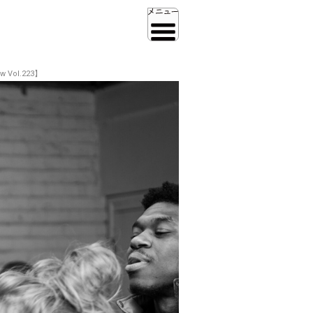
ol.223】