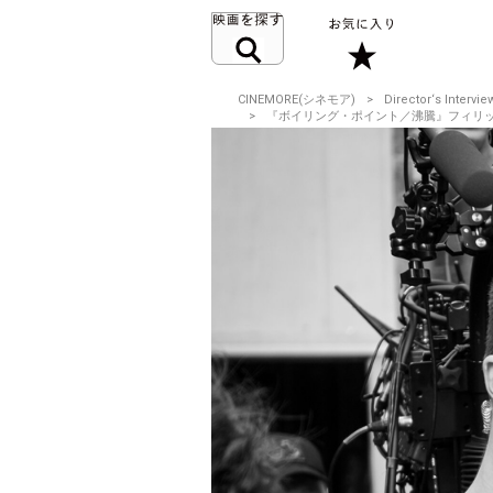
CINEMORE(シネモア)
Director‘s Intervie
『ボイリング・ポイント／沸騰』フィリップ・バラ