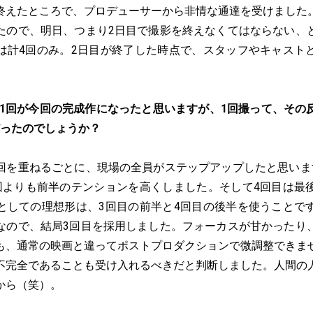
終えたところで、プロデューサーから非情な通達を受けました
たので、明日、つまり2日目で撮影を終えなくてはならない、
は計4回のみ。2日目が終了した時点で、スタッフやキャスト
ち1回が今回の完成作になったと思いますが、1回撮って、その
だったのでしょうか？
回を重ねるごとに、現場の全員がステップアップしたと思いま
回よりも前半のテンションを高くしました。そして4回目は最
としての理想形は、3回目の前半と4回目の後半を使うことで
なので、結局3回目を採用しました。フォーカスが甘かったり
も、通常の映画と違ってポストプロダクションで微調整できま
不完全であることも受け入れるべきだと判断しました。人間の
から（笑）。