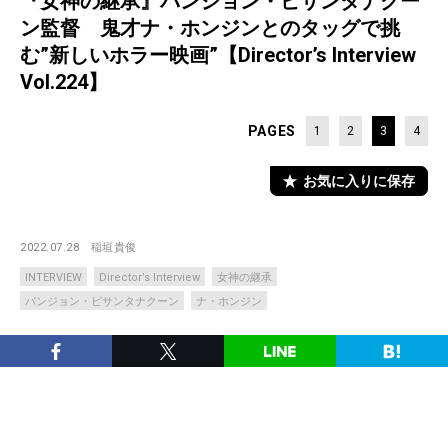
『女神の継承』バンジョン・ピサンタナクー
ン監督 鬼才ナ・ホンジンとのタッグで挑
む”新しいホラー映画”【Director’s Interview
Vol.224】
PAGES
1
2
3
4
お気に入りに保存
2022.07.28
稲垣貴俊
INTERVIEW
Director’s Interview
女神の継承
バンジョン・ピサンタナクーン
ナ・ホンジン