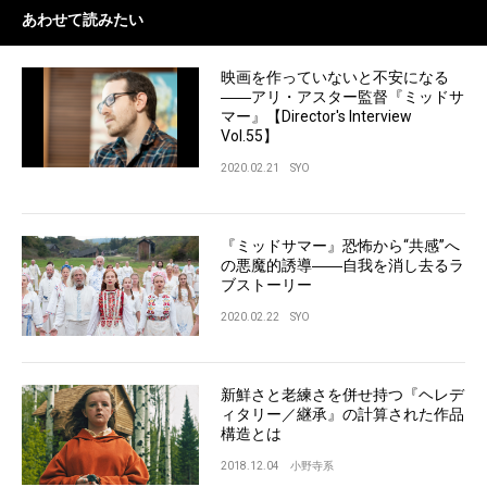
あわせて読みたい
映画を作っていないと不安になる
――アリ・アスター監督『ミッドサ
マー』【Director's Interview
Vol.55】
2020.02.21
SYO
『ミッドサマー』恐怖から“共感”へ
の悪魔的誘導――自我を消し去るラ
ブストーリー
2020.02.22
SYO
新鮮さと老練さを併せ持つ『ヘレデ
ィタリー／継承』の計算された作品
構造とは
2018.12.04
小野寺系