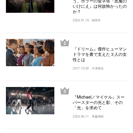
う、ホラーの金字塔『悪魔の
いけにえ』は何故怖かったの
か？
2026.01.10
相馬学
『ドリーム』傑作ヒューマン
ドラマを裏で支えた３人の女
性とは
2017.10.03
牛津厚信
『Michael／マイケル』スー
パースターの光と影、その
「光」を求めて
2026.06.11
斉藤博昭