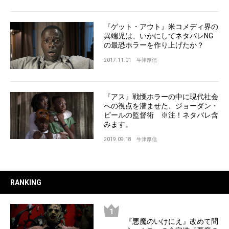
『ゲット・アウト』米コメディ界の
異端児は、いかにしてネタバレNG
の最恐ホラーを作り上げたか？
2017.11.01
牛津厚信
『アス』戦慄ホラーの中に現代社会
への視点を潜ませた、ジョーダン・
ピールの監督術 ※注！ネタバレ含
みます。
2019.09.18
牛津厚信
RANKING
『悪魔のいけにえ』改めて問