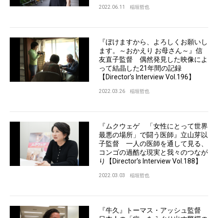
2022.06.11
稲垣哲也
『ぼけますから、よろしくお願いし
ます。～おかえり お母さん～』信
友直子監督 偶然発見した映像によ
って結晶した21年間の記録
【Director’s Interview Vol.196】
2022.03.26
稲垣哲也
『ムクウェゲ 「女性にとって世界
最悪の場所」で闘う医師』立山芽以
子監督 一人の医師を通して見る、
コンゴの過酷な現実と我々のつなが
り【Director’s Interview Vol.188】
2022.03.03
稲垣哲也
『牛久』トーマス・アッシュ監督