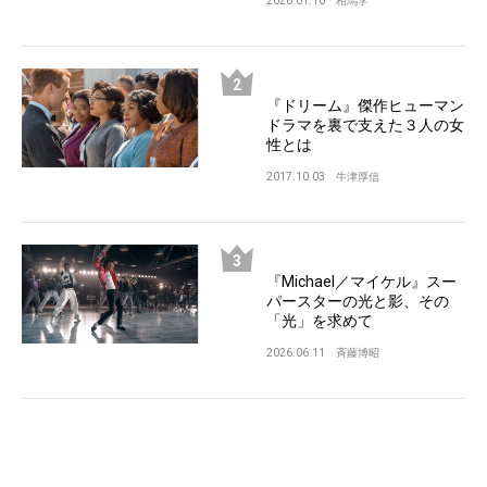
2026.01.10
相馬学
『ドリーム』傑作ヒューマン
ドラマを裏で支えた３人の女
性とは
2017.10.03
牛津厚信
『Michael／マイケル』スー
パースターの光と影、その
「光」を求めて
2026.06.11
斉藤博昭