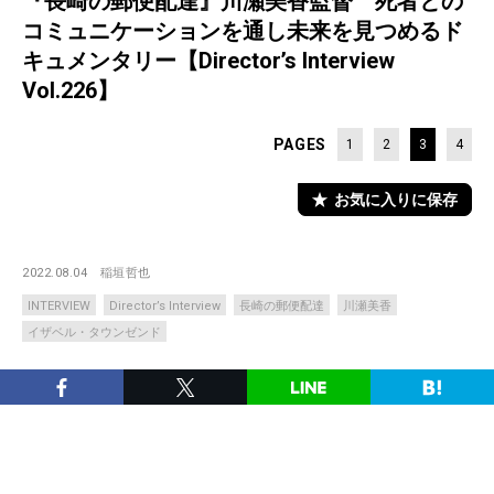
『長崎の郵便配達』川瀬美香監督 死者との
コミュニケーションを通し未来を見つめるド
キュメンタリー【Director’s Interview
Vol.226】
PAGES
1
2
3
4
お気に入りに保存
2022.08.04
稲垣哲也
INTERVIEW
Director’s Interview
長崎の郵便配達
川瀬美香
イザベル・タウンゼンド