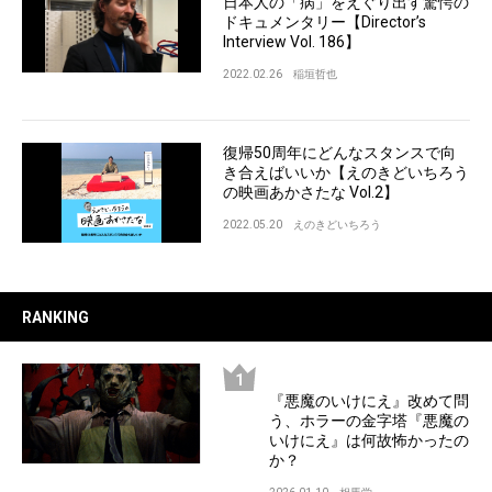
日本人の「病」をえぐり出す驚愕の
ドキュメンタリー【Director’s
Interview Vol. 186】
2022.02.26
稲垣哲也
復帰50周年にどんなスタンスで向
き合えばいいか【えのきどいちろう
の映画あかさたな Vol.2】
2022.05.20
えのきどいちろう
RANKING
『悪魔のいけにえ』改めて問
う、ホラーの金字塔『悪魔の
いけにえ』は何故怖かったの
か？