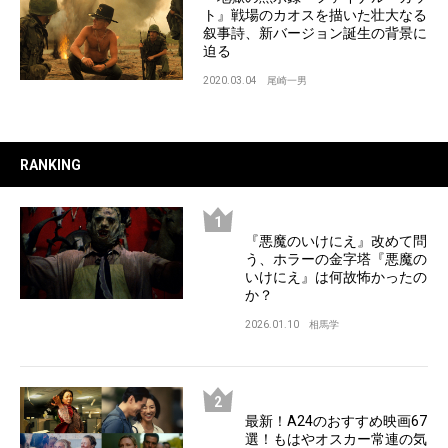
ト』戦場のカオスを描いた壮大なる
叙事詩、新バージョン誕生の背景に
迫る
2020.03.04
尾崎一男
RANKING
『悪魔のいけにえ』改めて問
う、ホラーの金字塔『悪魔の
いけにえ』は何故怖かったの
か？
2026.01.10
相馬学
最新！A24のおすすめ映画67
選！もはやオスカー常連の気