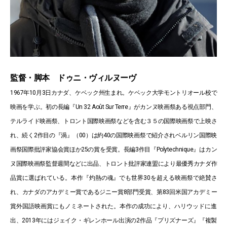
監督・脚本 ドゥニ・ヴィルヌーヴ
1967年10月3日カナダ、ケベック州生まれ。ケベック大学モントリオール校で
映画を学ぶ。初の長編『Un 32 Août Sur Terre』がカンヌ映画祭ある視点部門、
テルライド映画祭、トロント国際映画祭などを含む３５の国際映画祭で上映さ
れ、続く2作目の『渦』（00）は約40の国際映画祭で紹介されベルリン国際映
画祭国際批評家協会賞ほか25の賞を受賞。長編3作目『Polytechnique』はカン
ヌ国際映画祭監督週間などに出品、トロント批評家連盟により最優秀カナダ作
品賞に選ばれている。本作『灼熱の魂』でも世界30を超える映画祭で絶賛さ
れ、カナダのアカデミー賞であるジニー賞8部門受賞、第83回米国アカデミー
賞外国語映画賞にもノミネートされた。本作の成功により、ハリウッドに進
出、2013年にはジェイク・ギレンホール出演の2作品『プリズナーズ』『複製