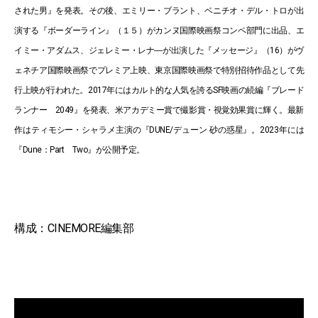
された男』を発表。その後、エミリー・ブラント、ベニチオ・デル・トロが出
演する『ボーダーライン』（１５）がカンヌ国際映画祭コンペ部門に出品、エ
イミー・アダムス、ジェレミー・レナ―が出演した『メッセージ』（16）がヴ
ェネチア国際映画祭でプレミア上映、東京国際映画祭で特別招待作品として先
行上映が行われた。2017年にはカルト的な人気を誇るSF映画の続編『ブレード
ランナー 2049』を発表、米アカデミー賞で撮影賞・視覚効果賞に輝く。最新
作はティモシー・シャラメ主演の『DUNE/デューン 砂の惑星』。2023年には
『Dune：Part Two』が公開予定。
構成：CINEMORE編集部