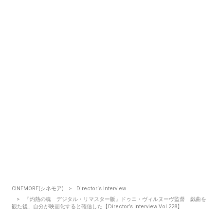
CINEMORE(シネモア)
Director‘s Interview
『灼熱の魂 デジタル・リマスター版』ドゥニ・ヴィルヌーヴ監督 戯曲を
観た後、自分が映画化すると確信した【Director’s Interview Vol.228】