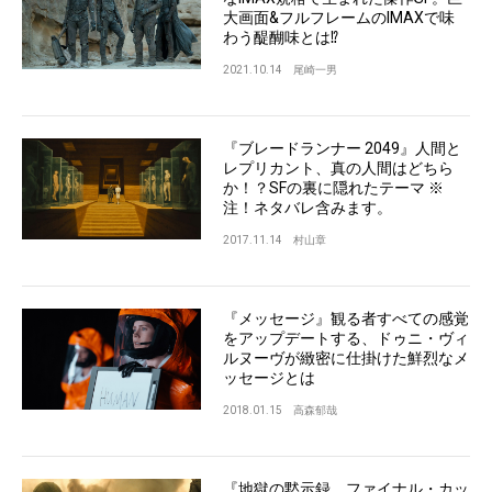
大画面&フルフレームのIMAXで味
わう醍醐味とは⁉︎
2021.10.14
尾崎一男
『ブレードランナー 2049』人間と
レプリカント、真の人間はどちら
か！？SFの裏に隠れたテーマ ※
注！ネタバレ含みます。
2017.11.14
村山章
『メッセージ』観る者すべての感覚
をアップデートする、ドゥニ・ヴィ
ルヌーヴが緻密に仕掛けた鮮烈なメ
ッセージとは
2018.01.15
高森郁哉
『地獄の黙示録 ファイナル・カッ