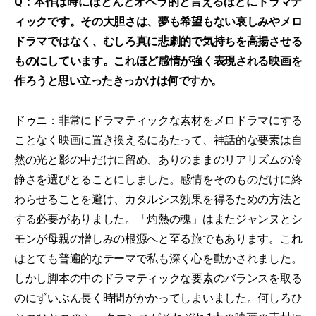
Q：本作は時にほとんどオペラ的と言えるほどにドラマテ
ィックです。その大胆さは、夢も希望もない哀しみやメロ
ドラマではなく、むしろ真に悲劇的で気持ちを高揚させる
ものにしています。これほど感情が強く表現される映画を
作ろうと思い立ったきっかけは何ですか。
ドゥニ：非常にドラマティックな素材をメロドラマにする
ことなく映画に置き換えるにあたって、神話的な要素は自
然の光と影の中だけに留め、ありのままのリアリズムの冷
静さを選びとることにしました。感情をそのものだけに終
わらせることを避け、カタルシス効果を得るための方法と
する必要がありました。「灼熱の魂」はまたジャンヌとシ
モンが母親の憎しみの根源へと至る旅でもあります。これ
はとても普遍的なテーマで私も深く心を動かされました。
しかし脚本の中のドラマティックな要素のバランスを取る
のにずいぶん長く時間がかかってしまいました。何しろひ