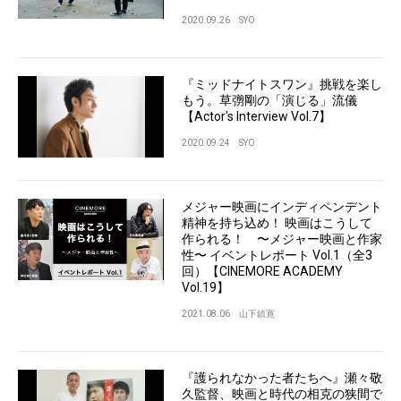
2020.09.26
SYO
『ミッドナイトスワン』挑戦を楽し
もう。草彅剛の「演じる」流儀
【Actor's Interview Vol.7】
2020.09.24
SYO
メジャー映画にインディペンデント
精神を持ち込め！ 映画はこうして
作られる！ 〜メジャー映画と作家
性〜 イベントレポート Vol.1（全3
回）【CINEMORE ACADEMY
Vol.19】
2021.08.06
山下鎮寛
『護られなかった者たちへ』瀬々敬
久監督、映画と時代の相克の狭間で