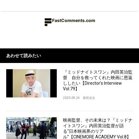
FastComments.com
あわせて読みたい
『ミッドナイトスワン』内田英治監
督 自分を救ってくれた映画に恩返
ししたい【Director's Interview
Vol.79】
2020.09.24
香田史生
映画監督、その未来は？『ミッドナ
イトスワン』内田英治監督が語
る“日本映画界のリア
ル”【CINEMORE ACADEMY Vol.8】