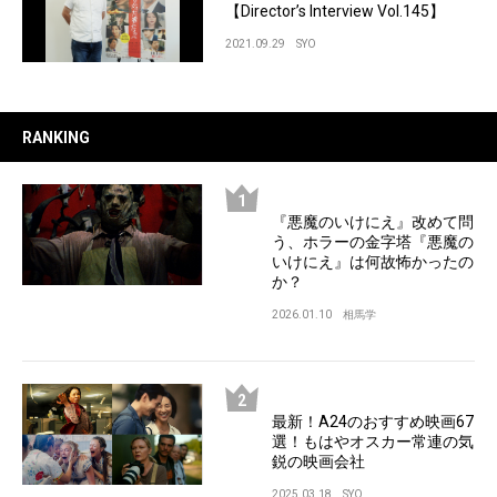
【Director’s Interview Vol.145】
2021.09.29
SYO
RANKING
『悪魔のいけにえ』改めて問
う、ホラーの金字塔『悪魔の
いけにえ』は何故怖かったの
か？
2026.01.10
相馬学
最新！A24のおすすめ映画67
選！もはやオスカー常連の気
鋭の映画会社
2025.03.18
SYO