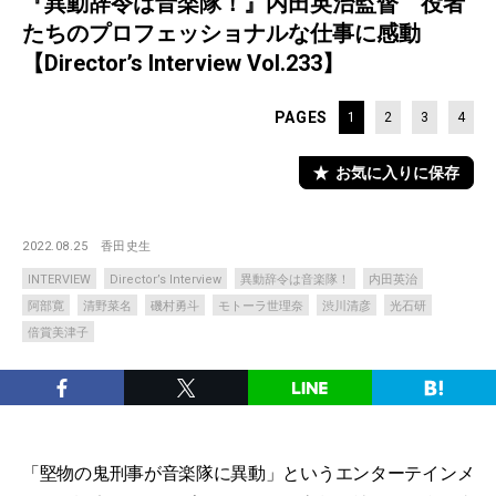
『異動辞令は音楽隊！』内田英治監督 役者
たちのプロフェッショナルな仕事に感動
【Director’s Interview Vol.233】
PAGES
1
2
3
4
お気に入りに保存
2022.08.25
香田史生
INTERVIEW
Director’s Interview
異動辞令は音楽隊！
内田英治
阿部寛
清野菜名
磯村勇斗
モトーラ世理奈
渋川清彦
光石研
倍賞美津子
「堅物の鬼刑事が音楽隊に異動」というエンターテインメ