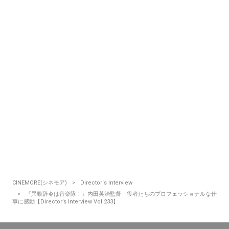
CINEMORE(シネモア)
Director‘s Interview
『異動辞令は音楽隊！』内田英治監督 役者たちのプロフェッショナルな仕
事に感動【Director’s Interview Vol.233】