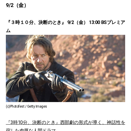
9/2（金）
『３時１０分、決断のとき』 9/2（金） 13:00 BSプレミア
ム
(c)Photofest / Getty Images
『3時10分、決断のとき』西部劇の形式が導く、神話性を
宿した肉厚な人間ドラマ