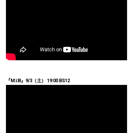
『M:i:III』9/3（土） 19:00 BS12