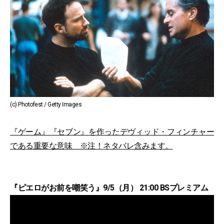
(c) Photofest / Getty Images
『ゲーム』『セブン』を作ったデヴィッド・フィンチャー
である重要な意味 ※注！ネタバレ含みます。
『ピエロがお前を嘲笑う』9/5（月） 21:00 BSプレミアム