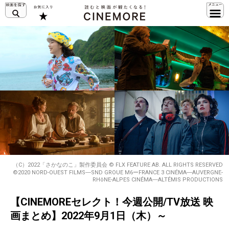
（C）2022「さかなのこ」製作委員会 © FLX FEATURE AB. ALL RIGHTS RESERVED
©︎2020 NORD-OUEST FILMS―SND GROUE M6ーFRANCE 3 CINÉMA―AUVERGNE-
RHôNE-ALPES CINÉMA―ALTÉMIS PRODUCTIONS
【CINEMOREセレクト！今週公開/TV放送 映
画まとめ】2022年9月1日（木）～