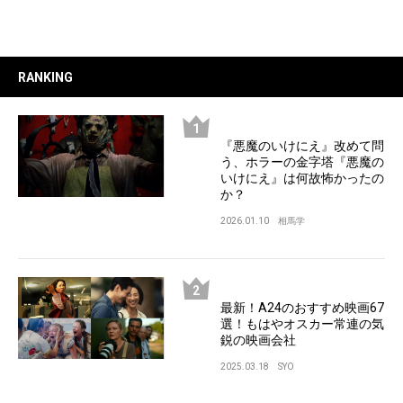
RANKING
『悪魔のいけにえ』改めて問
う、ホラーの金字塔『悪魔の
いけにえ』は何故怖かったの
か？
2026.01.10
相馬学
最新！A24のおすすめ映画67
選！もはやオスカー常連の気
鋭の映画会社
2025.03.18
SYO