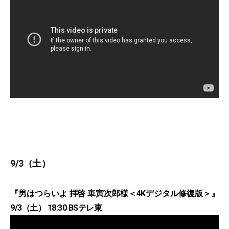
9/3（土）
『男はつらいよ 拝啓 車寅次郎様＜4Kデジタル修復版＞』
9/3（土） 18:30 BSテレ東