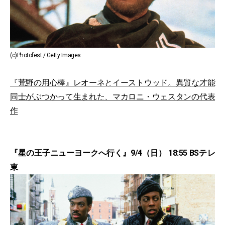
(c)Photofest / Getty Images
『荒野の用心棒』レオーネとイーストウッド。異質な才能
同士がぶつかって生まれた、マカロニ・ウェスタンの代表
作
『星の王子ニューヨークへ行く』9/4（日） 18:55 BSテレ
東