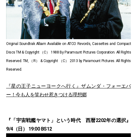
Original Soundtrak Albam Available on ATCO Revords, Cassettes and Compact
Discs TM & Copyright （C） 1988 By Paramount Pictures Corporation. All Rights
Reserved. TM, （R） & Copyright （C） 2013 by Paramount Pictures. All Rights
Reserved.
『星の王子ニューヨークへ行く』ザムンダ・フォーエバ
ー！今も人を笑わせ惹きつける理想郷
『「宇宙戦艦ヤマト」という時代 西暦2202年の選択』
9/4（日） 19:00 BS12