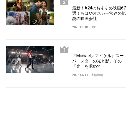
最新！A24のおすすめ映画67
選！もはやオスカー常連の気
鋭の映画会社
2025.03.18
SYO
『Michael／マイケル』スー
パースターの光と影、その
「光」を求めて
2026.06.11
斉藤博昭