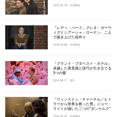
2019.03.18
牛津厚信
『レディ・バード』グレタ・ガーウ
ィグとシアーシャ・ローナン、二人
で築き上げた役作り
2018.06.08
牛津厚信
『グランド・ブダペスト・ホテル』
卓越した美意識と技巧が引き立てる
3つの愛
2019.08.11
SYO
『ウィンストン・チャーチル／ヒト
ラーから世界を救った男』ジョー・
ライトが描いた二つの“ダンケルク”
2018.04.05
牛津厚信