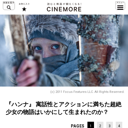
(c) 2011 Focus Features LLC. All Rights Reserved.
『ハンナ』 寓話性とアクションに満ちた超絶
少女の物語はいかにして生まれたのか？
PAGES
1
2
3
4