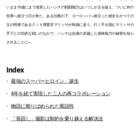
いまま16歳にまで成長したハンナの戦闘能力はいつしか父を超え、ついに外の
世界へ旅立つ日が来た。ある任務の下、ヨーロッパへ旅立った彼女をかつての
父の同僚であるＣＩＡ捜査官マリッサが執拗に追う。行く手を阻むマリッサの
手下との壮絶な戦いのなかで、ハンナは自身の卓越した身体能力の秘密を知ら
されることに---。
Index
最強のスーパーヒロイン、誕生
4年を経て実現した二人の再コラボレーション
物語に散りばめられた寓話性
「長回し」撮影は制約を乗り越える解決法