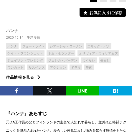
お気に入りに保存
ハンナ
2020.10.14
牛津厚信
ハンナ
ジョー・ライト
シアーシャ・ローナン
エリック・バナ
ケイト・ブランシェット
トム・ホランダー
オリヴィア・ウィリアムズ
ジェイソン・フレミング
ジェシカ・バーデン
つぐない
長回し
ワンカット
サスペンス
アクション
ドラマ
洋画
作品情報を見る
『ハンナ』あらすじ
元CIA工作員の父とフィンランドの山奥で人知れず暮らし、並外れた格闘テク
ニックを叩き込まれたハンナ。愛らしい外見に反し､痛みを知らず感情をもたな