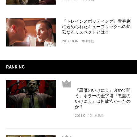
『トレインスポッティング』青春劇
に込められたキューブリックへの熱
烈なるリスペクトとは？
2017.08.07
牛津厚信
RANKING
『悪魔のいけにえ』改めて問
う、ホラーの金字塔『悪魔の
いけにえ』は何故怖かったの
か？
2026.01.10
相馬学