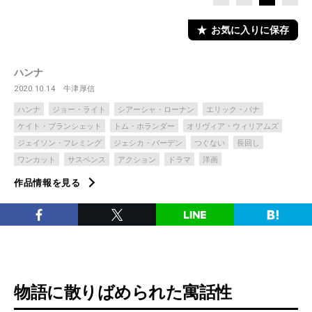
お気に入りに保存
ハンナ
2020.10.14
牛津厚信
ハンナ
ジョー・ライト
シアーシャ・ローナン
エリック・バナ
ケイト・ブランシェット
トム・ホランダー
オリヴィア・ウィリアムズ
ジェイソン・フレミング
ジェシカ・バーデン
つぐない
長回し
ワンカット
サスペンス
アクション
ドラマ
洋画
作品情報を見る
物語に散りばめられた寓話性