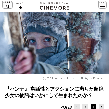
(c) 2011 Focus Features LLC. All Rights Reserved.
『ハンナ』 寓話性とアクションに満ちた超絶
少女の物語はいかにして生まれたのか？
PAGES
1
2
3
4