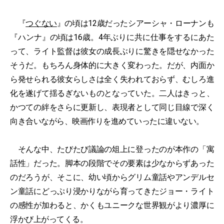
『
つぐない
』の頃は12歳だったシアーシャ・ローナンも
『ハンナ』の頃は16歳。4年ぶりに共に仕事をするにあた
って、ライト監督は彼女の成長ぶりに驚きを隠せなかった
そうだ。もちろん身体的に大きく変わった。だが、内面か
ら発せられる彼女らしさは全く失われておらず、むしろ進
化を遂げて揺るぎないものとなっていた。二人はきっと、
かつての絆をさらに更新し、表現者として同じ目線で深く
向き合いながら、映画作りを進めていったに違いない。
そんな中、たびたび議論の俎上に登ったのが本作の「寓
話性」だった。脚本の段階でその要素は少なからずあった
のだろうが、そこに、幼い頃からグリム童話やアンデルセ
ン童話にどっぷり浸かりながら育ってきたジョー・ライト
の感性が加わると、かくもユニークな世界観がより濃厚に
浮かび上がってくる。