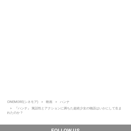
CINEMORE(シネモア)
映画
ハンナ
『ハンナ』 寓話性とアクションに満ちた超絶少女の物語はいかにして生ま
れたのか？
FOLLOW US