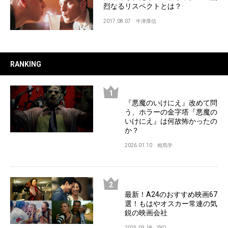
烈なるリスペクトとは？
2017.08.07
牛津厚信
RANKING
『悪魔のいけにえ』改めて問
う、ホラーの金字塔『悪魔の
いけにえ』は何故怖かったの
か？
2026.01.10
相馬学
最新！A24のおすすめ映画67
選！もはやオスカー常連の気
鋭の映画会社
2025.03.18
SYO