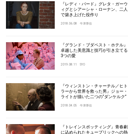
『レディ・バード』グレタ・ガーウ
ィグとシアーシャ・ローナン、二人
で築き上げた役作り
2018.06.08
牛津厚信
『グランド・ブダペスト・ホテル』
卓越した美意識と技巧が引き立てる
3つの愛
2019.08.11
SYO
『ウィンストン・チャーチル／ヒト
ラーから世界を救った男』ジョー・
ライトが描いた二つの“ダンケルク”
2018.04.05
牛津厚信
『トレインスポッティング』青春劇
に込められたキューブリックへの熱