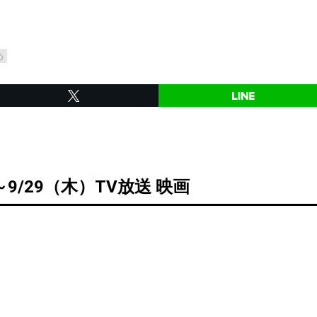
め
～9/29（木）TV放送 映画