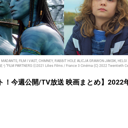
 &TV, MADANTS, FILM I VAST, CHIMNEY, RABBIT HOLE ALICJA GRAWON-JAKS
う”FILM PARTNERS ⓒ2021 Lilies Films / France 3 Cinéma (C) 2022 Twentieth Centu
クト！今週公開/TV放送 映画まとめ】2022