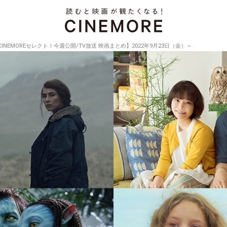
CINEMOREセレクト！今週公開/TV放送 映画まとめ】2022年9月23日（金）～