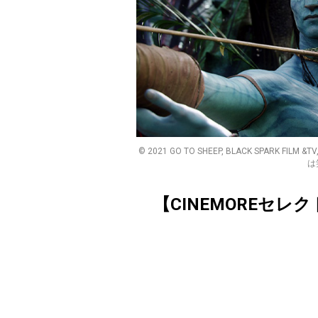
©︎ 2021 GO TO SHEEP, BLACK SPARK FILM
は笑
【CINEMOREセレ