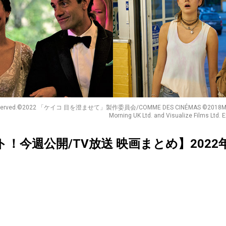
ghts Reserved.©2022 「ケイコ 目を澄ませて」製作委員会/COMME DES CINÉMAS ©2018Muffed
Morning UK Ltd. and Visualize Films Ltd. E
クト！今週公開/TV放送 映画まとめ】2022