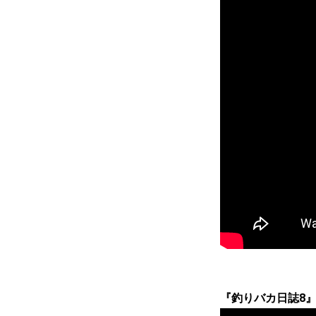
『釣りバカ日誌8』12