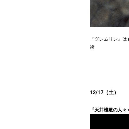
『グレムリン』は
術
12/17（土）
『天井棧敷の人々 4K