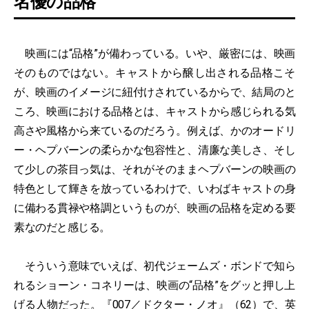
名優の品格
映画には“品格”が備わっている。いや、厳密には、映画
そのものではない。キャストから醸し出される品格こそ
が、映画のイメージに紐付けされているからで、結局のと
ころ、映画における品格とは、キャストから感じられる気
高さや風格から来ているのだろう。例えば、かのオードリ
ー・ヘプバーンの柔らかな包容性と、清廉な美しさ、そし
て少しの茶目っ気は、それがそのままヘプバーンの映画の
特色として輝きを放っているわけで、いわばキャストの身
に備わる貫禄や格調というものが、映画の品格を定める要
素なのだと感じる。
そういう意味でいえば、初代ジェームズ・ボンドで知ら
れるショーン・コネリーは、映画の“品格”をグッと押し上
げる人物だった。『
007／ドクター・ノオ
』（62）で、英