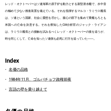
レッド・オクトーバーはソ連海軍の原子炉を動力とする新型潜水艦で、水中音
の極めて少ない推進装置を備えている。それを指揮するマルコ・ラミウス艦長
は、ソ連という国家、社会に愛想を尽かし、腹心の部下を集めて乗艦もろとも
米国への亡命を決意する。それを察知したCIA分析官のジャック・ライアン
は、ラミウス艦長との接触を試みるべくレッド・オクトーバーの後を追うが、
時を同じくして、亡命を知ったソ連側も必死に行方を追っていた――。
Index
名優の品格
1984年11月、ゴルバチョフ政権前夜
言語の壁を乗り越えて