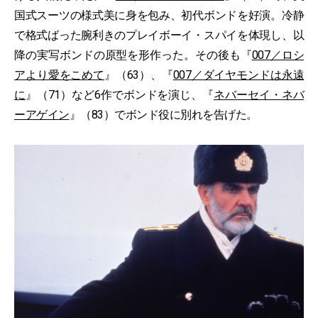
国式スーツの様式美に身を包み、初代ボンドを好演。冷静
で格式ばった腕利きのプレイボーイ・スパイを体現し、以
降の実写ボンドの原型を形作った。その後も『
007／ロシ
アより愛をこめて
』（63）、『
007／ダイヤモンドは永遠
に
』（71）など6作でボンドを演じ、『
ネバーセイ・ネバ
ーアゲイン
』（83）でボンド役に別れを告げた。