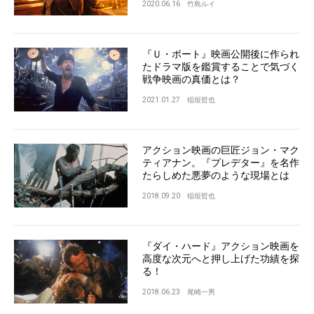
2020.06.16
竹島ルイ
『Ｕ・ボート』映画公開後に作られ
たドラマ版を鑑賞することで気づく
戦争映画の真価とは？
2021.01.27
稲垣哲也
アクション映画の巨匠ジョン・マク
ティアナン。『プレデター』を名作
たらしめた悪夢のような現場とは
2018.09.20
稲垣哲也
『ダイ・ハード』アクション映画を
高度な次元へと押し上げた功績を探
る！
2018.06.23
尾崎一男