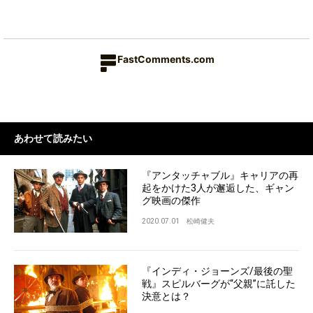
FastComments.com
あわせて読みたい
『アンタッチャブル』キャリアの再
起をかけた3人が邂逅した、ギャン
グ映画の傑作
2020.07.01
松崎健夫
『インディ・ジョーンズ/最後の聖
戦』スピルバーグが“父親”に託した
決意とは？