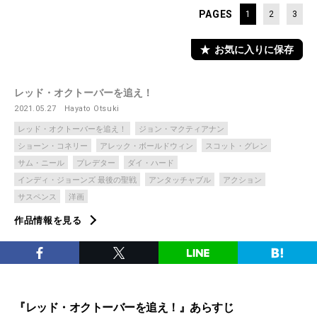
PAGES
1
2
3
お気に入りに保存
レッド・オクトーバーを追え！
2021.05.27
Hayato Otsuki
レッド・オクトーバーを追え！
ジョン・マクティアナン
ショーン・コネリー
アレック・ボールドウィン
スコット・グレン
サム・ニール
プレデター
ダイ・ハード
インディ・ジョーンズ 最後の聖戦
アンタッチャブル
アクション
サスペンス
洋画
作品情報を見る
『レッド・オクトーバーを追え！』あらすじ