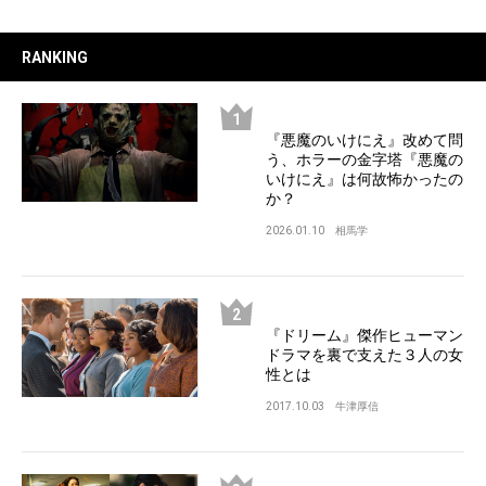
RANKING
『悪魔のいけにえ』改めて問
う、ホラーの金字塔『悪魔の
いけにえ』は何故怖かったの
か？
2026.01.10
相馬学
『ドリーム』傑作ヒューマン
ドラマを裏で支えた３人の女
性とは
2017.10.03
牛津厚信