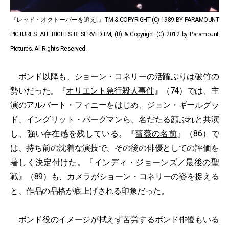
『レッド・オクトーバーを追え! 』TM & COPYRIGHT (C) 1989 BY PARAMOUNT
PICTURES. ALL RIGHTS RESERVED.TM, (R) & Copyright (C) 2012 by Paramount
Pictures. All Rights Reserved.
ボンド以降も、ショーン・コネリーの活躍ぶりは破竹の
勢いだった。『
オリエント急行殺人事件
』（74）では、主
演のアルバート・フィニーをはじめ、ジョン・ギールグッ
ド、イングリット・バーグマンら、名だたる顔ぶれと共演
し、強い存在感を残している。『
薔薇の名前
』（86）で
は、持ち前の沈着な演技で、その後の俳優としての評価を
著しく決定付けた。『
インディ・ジョーンズ／最後の聖
戦
』（89）も、カメラがショーン・コネリーの姿を捉える
と、作品の品格が底上げされる印象だった。
ボンド役のイメージが拭えず苦労するボンド俳優もいる