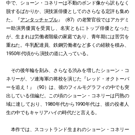
中で、ショーン・コネリーは不動のボンド像から訳もなく
脱するばかりか、演技派俳優としてのさらなる定評も集め
た。『
アンタッチャブル
』（87）の老警官役ではアカデミ
ー助演男優賞を受賞し、名実ともにトップ俳優となった
が、生まれは労働者階級の家庭であり、青年期には苦労を
重ねた。牛乳配達員、鉄鋼労働者など多くの経験を積み、
1950年代頃から演技の道に入っている。
その後年輪を刻み、さらなる渋みを増したショーン・コ
ネリーが、ソ連海軍の将校を演じた『レッド・オクトーバ
ーを追え！』（90）は、彼のフィルモグラフィの中でも突
出している佳編だ。この頃のショーン・コネリーは円熟の
域に達しており、1980年代から1990年代は、彼の役者人
生の中でもキャリアハイの時代だと言える。
本作では、スコットランド生まれのショーン・コネリー