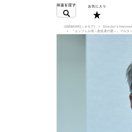
CINEMORE(シネモア)
Director‘s Intervie
『エッフェル塔～創造者の愛～』マルタン・ブルブ