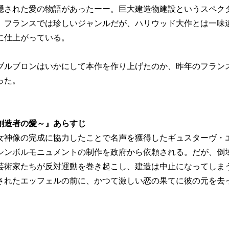
隠された愛の物語があったーー。巨大建造物建設というスペク
。フランスでは珍しいジャンルだが、ハリウッド大作とは一味
に仕上がっている。
ブルブロンはいかにして本作を作り上げたのか、昨年のフラン
った。
創造者の愛～』あらすじ
女神像の完成に協力したことで名声を獲得したギュスターヴ・
シンボルモニュメントの制作を政府から依頼される。だが、倒
芸術家たちが反対運動を巻き起こし、建造は中止になってしま
されたエッフェルの前に、かつて激しい恋の果てに彼の元を去