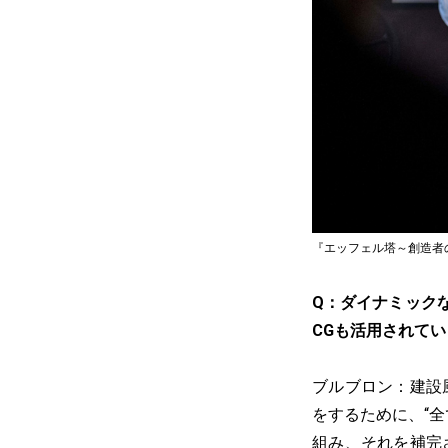
『エッフェル塔～創造者の愛～』© 20
Q：ダイナミック
CGも活用されて
ブルブロン：建設
をするために、“
組み、それを補完