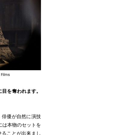
Films
に目を奪われます。
、俳優が自然に演技
には本物のセットを
せることが出来まし