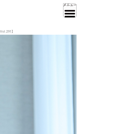
l.291】