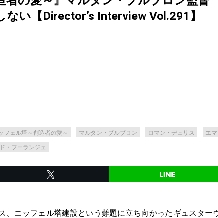
造者の愛～』マルタン・ブルブロン監督
rector’s Interview Vol.291】
ッフェル塔～創造者の愛～
マルタン・ブルブロン
ロマン・デュリス
エマ
ド・ブーランジェ
ンス、エッフェル塔建設という難題に立ち向かったギュスター