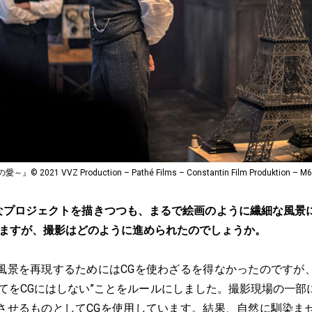
21 VVZ Production – Pathé Films – Constantin Film Produktion – M6 
なプロジェクトを描きつつも、まるで絵画のように繊細な風景
いますが、撮影はどのように進められたのでしょうか。
風景を再現するためにはCGを使わざるを得なかったのですが
全てをCGにはしない”ことをルールにしました。撮影現場の一部
させるものとしてCGを使用しています。結果、自然に馴染ま