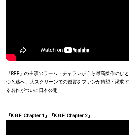
『RRR』の主演のラーム・チャランが自ら最高傑作のひと
つと述べ、大スクリーンでの鑑賞をファンが待望・渇求す
る名作がついに日本公開！
『K.G.F: Chapter 1』『K.G.F: Chapter 2』