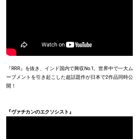
『RRR』を抜き、インド国内で興収No.1。世界中で一大ム
ーブメントを引き起こした超話題作が日本で2作品同時公
開！
『ヴァチカンのエクソシスト』