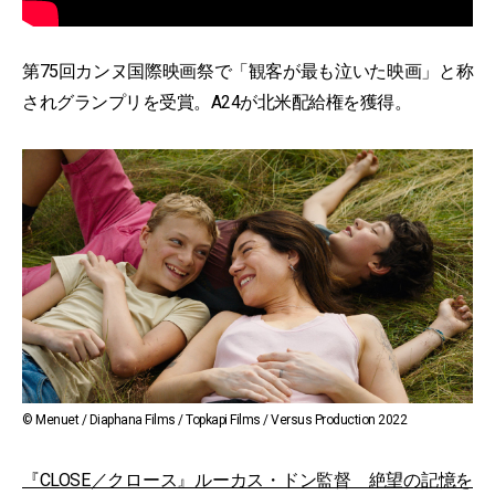
第75回カンヌ国際映画祭で「観客が最も泣いた映画」と称
されグランプリを受賞。A24が北米配給権を獲得。
© Menuet / Diaphana Films / Topkapi Films / Versus Production 2022
『CLOSE／クロース』ルーカス・ドン監督 絶望の記憶を