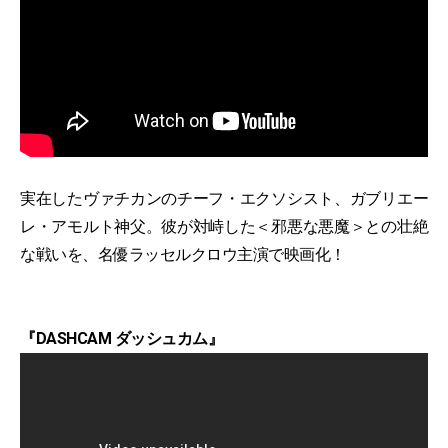
実在したヴァチカンのチーフ・エクソシスト、ガブリエー
レ・アモルト神父。彼が対峙した＜邪悪な悪魔＞との壮絶
な戦いを、名優ラッセルクロウ主演で映画化！
『DASHCAM ダッシュカム』