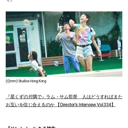
(C)mm2 Studios Hong Kong
『星くずの片隅で』ラム・サム監督 人はどうすればまた
お互いを信じ合えるのか 【Director’s Interview Vol.334】