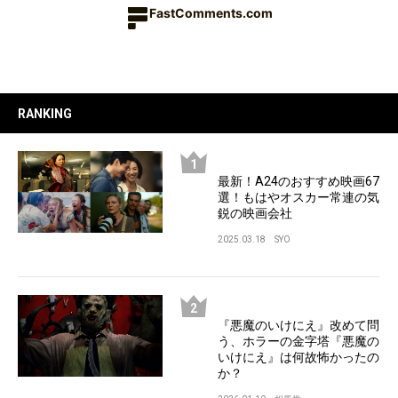
FastComments.com
RANKING
最新！A24のおすすめ映画67
選！もはやオスカー常連の気
鋭の映画会社
2025.03.18
SYO
『悪魔のいけにえ』改めて問
う、ホラーの金字塔『悪魔の
いけにえ』は何故怖かったの
か？