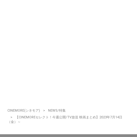
CINEMORE(シネモア)
NEWS/特集
【CINEMOREセレクト！今週公開/TV放送 映画まとめ】2023年7月14日
（金）～