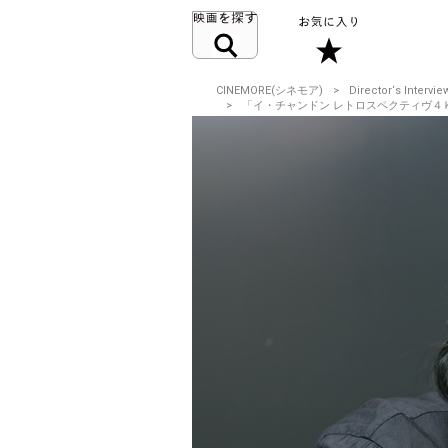
CINEMORE(シネモア)
Director‘s Intervie
「イ・チャンドン レトロスペクティヴ４Ｋ」イ・