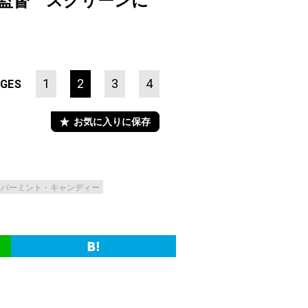
監督 スクリーンに
1
2
3
4
GES
お気に入りに保存
ペパーミント・キャンディー