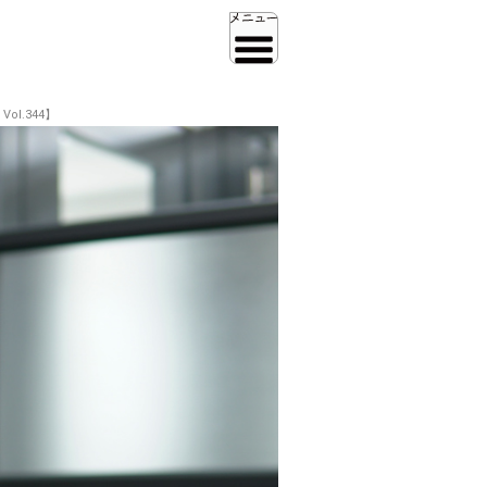
l.344】