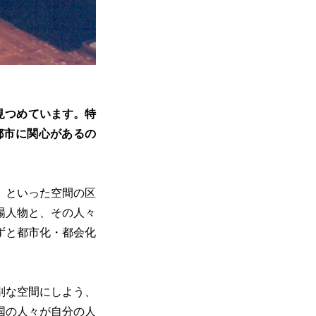
見つめています。特
都市に関心があるの
」といった空間の区
場人物と、その人々
ずと都市化・都会化
別な空間にしよう、
国の人々が自分の人