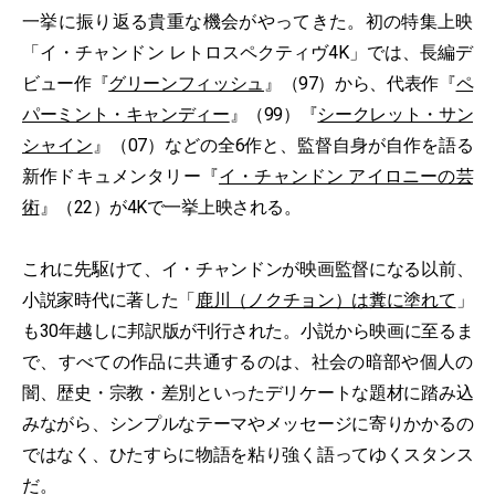
一挙に振り返る貴重な機会がやってきた。初の特集上映
「イ・チャンドン レトロスペクティヴ4K」では、長編デ
ビュー作『
グリーンフィッシュ
』（97）から、代表作『
ペ
パーミント・キャンディー
』（99）『
シークレット・サン
シャイン
』（07）などの全6作と、監督自身が自作を語る
新作ドキュメンタリー『
イ・チャンドン アイロニーの芸
術
』（22）が4Kで一挙上映される。
これに先駆けて、イ・チャンドンが映画監督になる以前、
小説家時代に著した「
鹿川（ノクチョン）は糞に塗れて
」
も30年越しに邦訳版が刊行された。小説から映画に至るま
で、すべての作品に共通するのは、社会の暗部や個人の
闇、歴史・宗教・差別といったデリケートな題材に踏み込
みながら、シンプルなテーマやメッセージに寄りかかるの
ではなく、ひたすらに物語を粘り強く語ってゆくスタンス
だ。