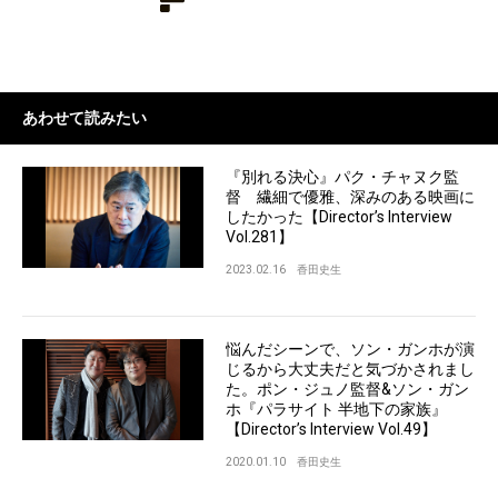
あわせて読みたい
『別れる決心』パク・チャヌク監
督 繊細で優雅、深みのある映画に
したかった【Director’s Interview
Vol.281】
2023.02.16
香田史生
悩んだシーンで、ソン・ガンホが演
じるから大丈夫だと気づかされまし
た。ポン・ジュノ監督&ソン・ガン
ホ『パラサイト 半地下の家族』
【Director’s Interview Vol.49】
2020.01.10
香田史生