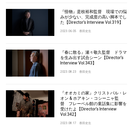
『怪物』是枝裕和監督 現場での悩
みが少ない、完成度の高い脚本でし
た【Director’s Interview Vol.319】
2023.06.05
香田史生
『春に散る』瀬々敬久監督 ドラマ
を生み出す試合シーン【Director’s
Interview Vol.343】
2023.08.23
香田史生
『オオカミの家』クリストバル・レ
オン & ホアキン・コシーニャ監
督 フレーベル館の童話集に影響を
受けたよ【Director’s Interview
Vol.342】
2023.08.17
香田史生