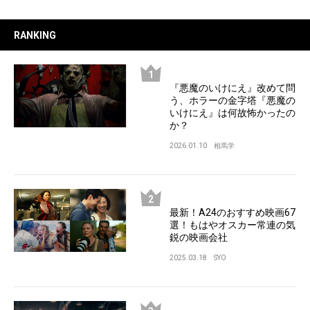
RANKING
『悪魔のいけにえ』改めて問
う、ホラーの金字塔『悪魔の
いけにえ』は何故怖かったの
か？
2026.01.10
相馬学
最新！A24のおすすめ映画67
選！もはやオスカー常連の気
鋭の映画会社
2025.03.18
SYO