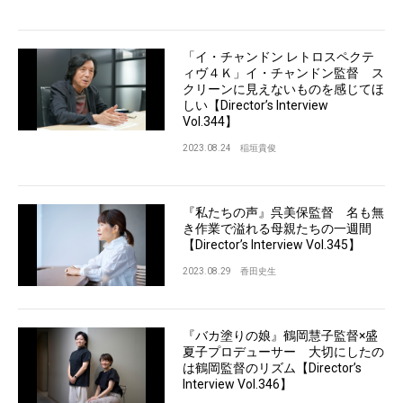
「イ・チャンドン レトロスペクテ
ィヴ４Ｋ」イ・チャンドン監督 ス
クリーンに見えないものを感じてほ
しい【Director’s Interview
Vol.344】
2023.08.24
稲垣貴俊
『私たちの声』呉美保監督 名も無
き作業で溢れる母親たちの一週間
【Director’s Interview Vol.345】
2023.08.29
香田史生
『バカ塗りの娘』鶴岡慧子監督×盛
夏子プロデューサー 大切にしたの
は鶴岡監督のリズム【Director’s
Interview Vol.346】