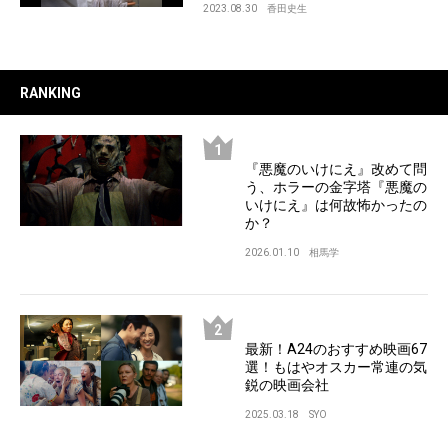
2023.08.30
香田史生
RANKING
『悪魔のいけにえ』改めて問
う、ホラーの金字塔『悪魔の
いけにえ』は何故怖かったの
か？
2026.01.10
相馬学
最新！A24のおすすめ映画67
選！もはやオスカー常連の気
鋭の映画会社
2025.03.18
SYO