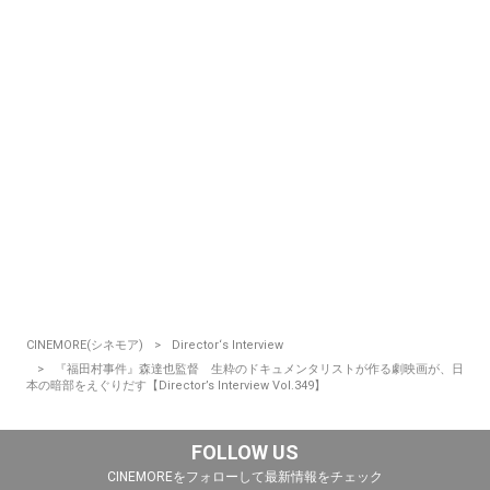
CINEMORE(シネモア)
Director‘s Interview
『福田村事件』森達也監督 生粋のドキュメンタリストが作る劇映画が、日
本の暗部をえぐりだす【Director’s Interview Vol.349】
FOLLOW US
CINEMOREをフォローして最新情報をチェック