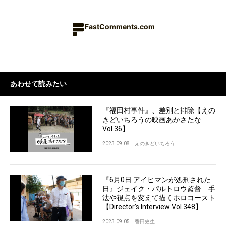
FastComments.com
あわせて読みたい
『福田村事件』、差別と排除【えの
きどいちろうの映画あかさたな
Vol.36】
2023.09.08
えのきどいちろう
『6月0日 アイヒマンが処刑された
日』ジェイク・パルトロウ監督 手
法や視点を変えて描くホロコースト
【Director’s Interview Vol.348】
2023.09.05
香田史生