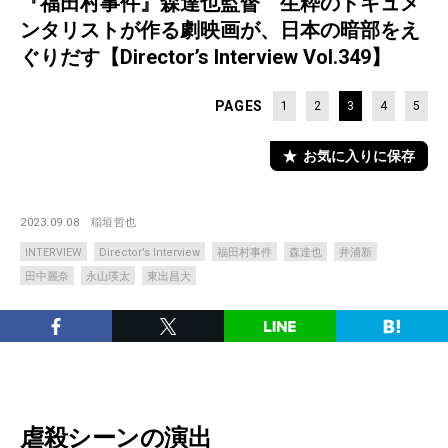
『福田村事件』森達也監督 生粋のドキュメ
ンタリストが作る劇映画が、日本の暗部をえ
ぐりだす【Director’s Interview Vol.349】
PAGES
1
2
3
4
5
お気に入りに保存
2023.09.08
稲垣哲也
INTERVIEW
Director’s Interview
福田村事件
森達也
井浦新
田中麗奈
永山瑛太
東出昌大
虐殺シーンの演出