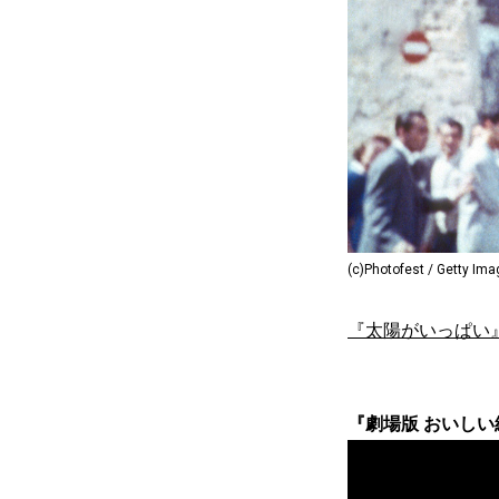
(c)Photofest / Getty Im
『太陽がいっぱい
『劇場版 おいしい給食 