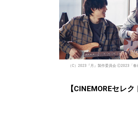
（C）2023『月』製作委員会 Ⓒ2023「春画先生」製作委
【CINEMOREセレ