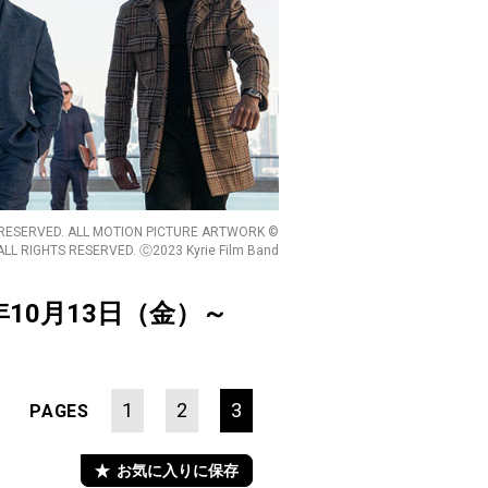
ERVED. ALL MOTION PICTURE ARTWORK ©
 ALL RIGHTS RESERVED. Ⓒ2023 Kyrie Film Band
年10月13日（金）～
1
2
3
PAGES
お気に入りに保存