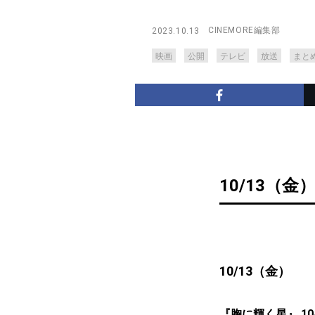
CINEMORE編集部
2023.10.13
映画
公開
テレビ
放送
まと
10/13（金
10/13（金）
『胸に輝く星』 10/