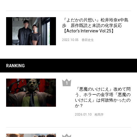
『よだかの片想い』松井玲奈x中島
歩 原作既読と未読の化学反応
【Actor’s Interview Vol.25】
2022.10.05
香田史生
RANKING
『悪魔のいけにえ』改めて問
う、ホラーの金字塔『悪魔の
いけにえ』は何故怖かったの
か？
2026.01.10
相馬学