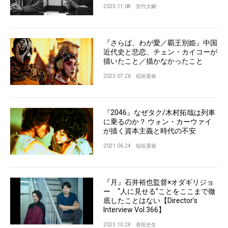
2023.11.08
宮代大嗣
『さらば、わが愛／覇王別姫』中国
近代史と悲恋、チェン・カイコーが
描いたこと／描かなかったこと
2023.07.26
稲垣貴俊
『2046』なぜタク/木村拓哉は列車
に乗るのか？ ウォン・カーウァイ
が描く資本主義と時代の不安
2021.06.24
稲垣貴俊
『月』石井裕也監督×オダギリジョ
ー “人に見せる”ことをここまで徹
底したことはない【Director’s
Interview Vol.366】
2023.10.24
香田史生