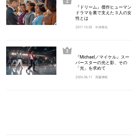
『ドリーム』傑作ヒューマン
ドラマを裏で支えた３人の女
性とは
2017.10.03
牛津厚信
『Michael／マイケル』スー
パースターの光と影、その
「光」を求めて
2026.06.11
斉藤博昭