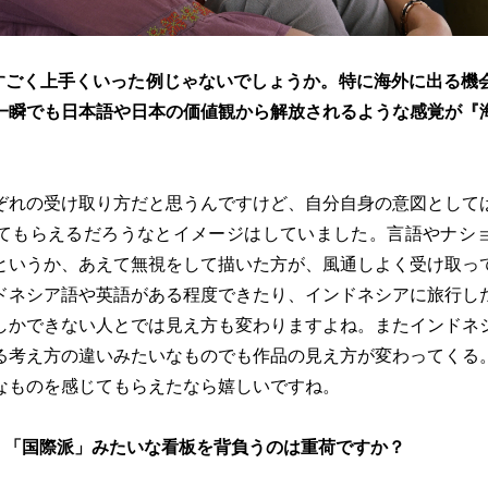
すごく上手くいった例じゃないでしょうか。特に海外に出る機
一瞬でも日本語や日本の価値観から解放されるような感覚が『
ぞれの受け取り方だと思うんですけど、自分自身の意図として
てもらえるだろうなとイメージはしていました。言語やナシ
というか、あえて無視をして描いた方が、風通しよく受け取っ
ドネシア語や英語がある程度できたり、インドネシアに旅行し
しかできない人とでは見え方も変わりますよね。またインドネ
る考え方の違いみたいなものでも作品の見え方が変わってくる
なものを感じてもらえたなら嬉しいですね。
、「国際派」みたいな看板を背負うのは重荷ですか？