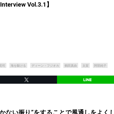
terview Vol.3.1】
晃司
海を駆ける
ディーン・フジオカ
鶴田真由
太賀
阿部純子
づかない振り”をすることで風通しをよく