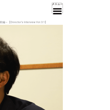
or’s Interview Vol.3.1】