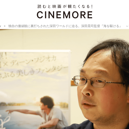
w
独自の価値観に裏打ちされた深田ワールドに迫る。深田晃司監督『海を駆ける』 ～前編～【Direct