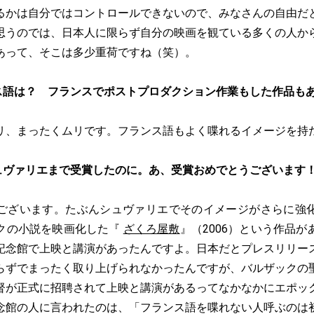
るかは自分ではコントロールできないので、みなさんの自由だ
思うのでは、日本人に限らず自分の映画を観ている多くの人か
あって、そこは多少重荷ですね（笑）。
ス語は？ フランスでポストプロダクション作業もした作品も
リ、まったくムリです。フランス語もよく喋れるイメージを持
ュヴァリエまで受賞したのに。あ、受賞おめでとうございます
ございます。たぶんシュヴァリエでそのイメージがさらに強
クの小説を映画化した『
ざくろ屋敷
』（2006）という作品
記念館で上映と講演があったんですよ。日本だとプレスリリー
らずでまったく取り上げられなかったんですが、バルザックの
督が正式に招聘されて上映と講演があるってなかなかにエポッ
念館の人に言われたのは、「フランス語を喋れない人呼ぶのは