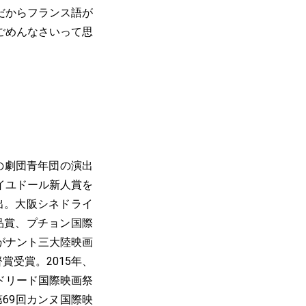
だからフランス語が
ごめんなさいって思
宰の劇団青年団の演出
レイユドール新人賞を
出。大阪シネドライ
品賞、プチョン国際
』がナント三大陸映画
受賞。2015年、
ドリード国際映画祭
69回カンヌ国際映