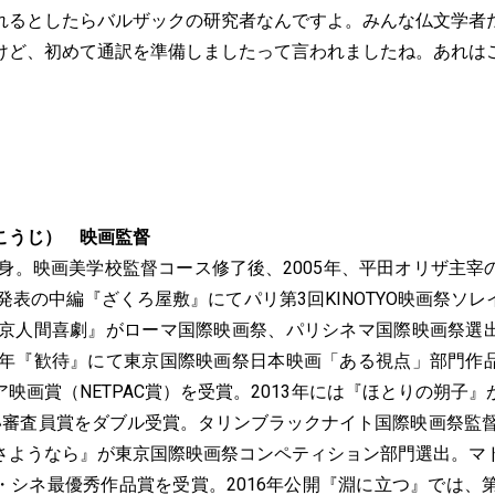
れるとしたらバルザックの研究者なんですよ。みんな仏文学者
けど、初めて通訳を準備しましたって言われましたね。あれは
こうじ） 映画監督
出身。映画美学校監督コース修了後、2005年、平田オリザ主
年発表の中編『ざくろ屋敷』にてパリ第3回KINOTYO映画祭ソ
『東京人間喜劇』がローマ国際映画祭、パリシネマ国際映画祭選
10年『歓待』にて東京国際映画祭日本映画「ある視点」部門作
映画賞（NETPAC賞）を受賞。2013年には『ほとりの朔子
い審査員賞をダブル受賞。タリンブラックナイト国際映画祭監督賞
さようなら』が東京国際映画祭コンペティション部門選出。マ
・シネ最優秀作品賞を受賞。2016年公開『淵に立つ』では、第