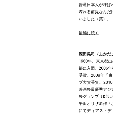
普通日本人が呼ば
喋れる前提なんだ
いました（笑）。
後編に続く
深田晃司（ふかだ
1980年、東京都
部に入団。2006
受賞。2008年
ブ大賞受賞。20
映画祭最優秀アジア
祭グランプリ&若
平田オリザ原作『
にてディアス・デ