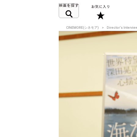
CINEMORE(シネモア)
Director‘s Intervie