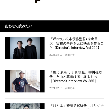
あわせて読みたい
『Winny』松本優作監督x東出昌
大 実在の事件を元に映画を作るこ
と【Director’s Interview Vol.292】
2023.03.09
香田史生
『風よ あらしよ 劇場版』柳川強監
督 自由と尊厳は勝ち取るもの
【Director’s Interview Vol.385】
2024.02.09
香田史生
『罪と悪』齊藤勇起監督 オリジナ