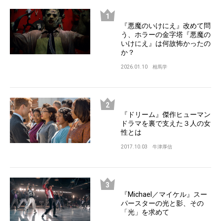
『悪魔のいけにえ』改めて問
う、ホラーの金字塔『悪魔の
いけにえ』は何故怖かったの
か？
2026.01.10
相馬学
『ドリーム』傑作ヒューマン
ドラマを裏で支えた３人の女
性とは
2017.10.03
牛津厚信
『Michael／マイケル』スー
パースターの光と影、その
「光」を求めて