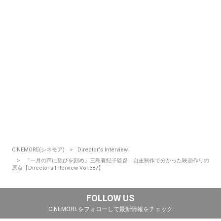
CINEMORE(シネモア)
Director‘s Interview
『一月の声に歓びを刻め』三島有紀子監督 自主制作で分かった映画作りの
原点【Director’s Interview Vol.387】
FOLLOW US
CINEMOREをフォローして最新情報をチェック