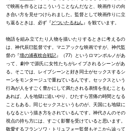
で映画を作るとはこういうことなんだなと、映画作りの向
き合い方を見せつけられました。監督として映画作りに立
ち返るときは、必ず『
どついたるねん
』を観ています。
物語を組み立てたり人物を描いたりするときに考えるの
は、神代辰巳監督です。マニアックな映画ですが、神代監
督の『
壇の浦夜枕合戦記
』（77）というロマンポルノがあ
って、劇中で源氏に女性たちがレイプされるシーンがあ
る。そこでは、レイプシーンと好き同士がセックスするシ
ーンをモンタージュで重ねているんです。セックスという
行為が人をすごく豊かにして満たされる表情を生むことも
あれば、人を地獄に追いやり、ひたすら苦痛の時間となる
こともある。同じセックスというものが、天国にも地獄に
もなるという描き方をされているんです。神代さんのその
視点の持ち方には、すごく影響を受けていると思います。
敬愛するフランソワ・トリュフォー監督もそこから辿って