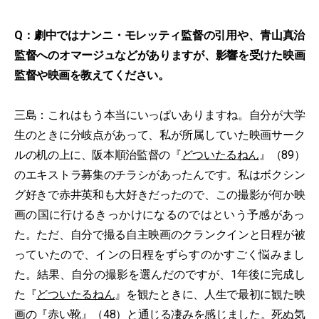
Q：劇中ではナンニ・モレッティ監督の引用や、青山真治
監督へのオマージュなどがありますが、影響を受けた映画
監督や映画を教えてください。
三島：これはもう本当にいっぱいありますね。自分が大学
生のときに分岐点があって、私が所属していた映画サーク
ルの机の上に、阪本順治監督の『
どついたるねん
』（89）
のエキストラ募集のチラシがあったんです。私はボクシン
グ好きで赤井英和も大好きだったので、この撮影が何か映
画の国に行けるきっかけになるのではという予感があっ
た。ただ、自分で撮る自主映画のクランクインと日程が被
っていたので、インの日程をずらすのかすごく悩みまし
た。結果、自分の撮影を選んだのですが、1年後に完成し
た『
どついたるねん
』を観たときに、人生で最初に観た映
画の『
赤い靴
』（48）と通じる凄みを感じました。死ぬ気