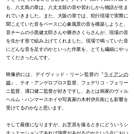
も、八丈島の章は、八丈太鼓の音や習わしから物語が生ま
れていきました。また、大阪の章では、犯行現場で実際に
聞こえていた音をベースに心象風景の音を構築しようと、
音チームの小黒健太郎さんや勝亦さくらさんが、現場の音
を生かす形で組み上げてくれました。現場で鳴っていた音
にどんな音を足すのかといった作業を、とても繊細にやっ
てくださったんです。
映像的には、デイヴィッド・リーン監督の『
ライアンの
娘
』、テオ・アンゲロプロス監督、フェデリコ・フェリー
ニ監督、溝口健二監督が好きですし、あとは画家のヴィル
ヘルム・ハンマースホイや写真家の木村伊兵衛にも影響を
受けてるのかなと思います。
そして最後になりますが、お芝居を撮るときにどういうシ
チュエーションであれば強度があがるのかという点におい