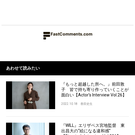
FastComments.com
あわせて読みたい
『もっと超越した所へ。』前田敦
子 皆で持ち寄り作っていくことが
面白い【Actor’s Interview Vol.26】
2022.10.18
香田史生
『WILL』エリザベス宮地監督 東
出昌大の“絵になる違和感”