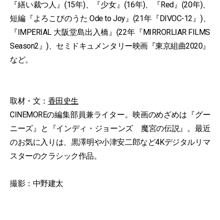
『繕い裁つ人』(15年)、『少女』(16年)、『Red』(20年)、
短編『よろこびのうた Ode to Joy』(21年『DIVOC-12』)、
『IMPERIAL 大阪堂島出入橋』(22年『MIRRORLIAR FILMS
Season2』)、セミドキュメンタリー映画『東京組曲2020』
など。
取材・文：
香田史生
CINEMOREの編集部員兼ライター。映画のめざめは『グー
ニーズ』と『インディ・ジョーンズ 魔宮の伝説』。最近
のお気に入りは、黒澤明や小津安二郎など4Kデジタルリマ
スターのクラシック作品。
撮影：中野建太