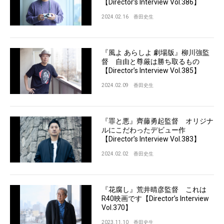
【Director’s Interview Vol.386】
2024.02.16
香田史生
『風よ あらしよ 劇場版』柳川強監
督 自由と尊厳は勝ち取るもの
【Director’s Interview Vol.385】
2024.02.09
香田史生
『罪と悪』齊藤勇起監督 オリジナ
ルにこだわったデビュー作
【Director’s Interview Vol.383】
2024.02.02
香田史生
『花腐し』荒井晴彦監督 これは
R40映画です【Director’s Interview
Vol.370】
2023.11.10
香田史生