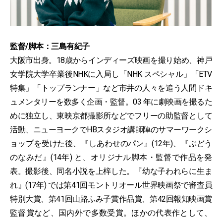
監督/脚本：三島有紀子
大阪市出身。18歳からインディーズ映画を撮り始め、神戸
女学院大学卒業後NHKに入局し「NHK スペシャル」「ETV
特集」「トップランナー」など市井の人々を追う人間ドキ
ュメンタリーを数多く企画・監督。03 年に劇映画を撮るた
めに独立し、東映京都撮影所などでフリーの助監督として
活動、ニューヨークでHBスタジオ講師陣のサマーワークシ
ョップを受けた後、『しあわせのパン』(12年)、『ぶどう
のなみだ』(14年) と、オリジナル脚本・監督で作品を発
表。撮影後、同名小説を上梓した。『幼な子われらに生ま
れ』(17年) では第41回モントリオール世界映画祭で審査員
特別大賞、第41回山路ふみ子賞作品賞、第42回報知映画賞
監督賞など、国内外で多数受賞。ほかの代表作として、