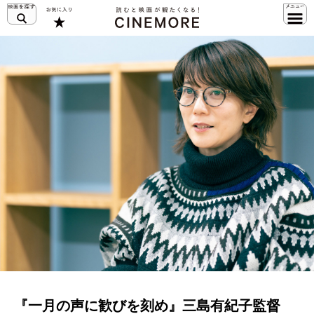
『一月の声に歓びを刻め』三島有紀子監督