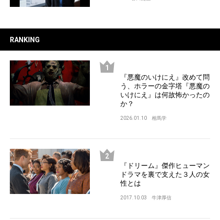
RANKING
『悪魔のいけにえ』改めて問
う、ホラーの金字塔『悪魔の
いけにえ』は何故怖かったの
か？
2026.01.10
相馬学
『ドリーム』傑作ヒューマン
ドラマを裏で支えた３人の女
性とは
2017.10.03
牛津厚信