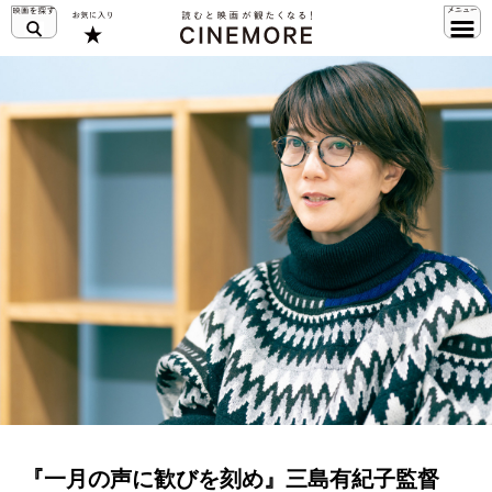
『一月の声に歓びを刻め』三島有紀子監督