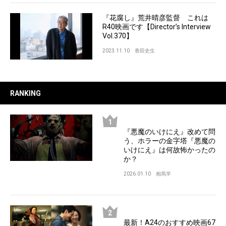
『花腐し』荒井晴彦監督 これは
R40映画です【Director’s Interview
Vol.370】
2023.11.10
香田史生
RANKING
『悪魔のいけにえ』改めて問
う、ホラーの金字塔『悪魔の
いけにえ』は何故怖かったの
か？
2026.01.10
相馬学
最新！A24のおすすめ映画67