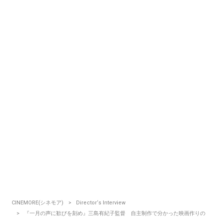
CINEMORE(シネモア)
Director‘s Interview
『一月の声に歓びを刻め』三島有紀子監督 自主制作で分かった映画作りの