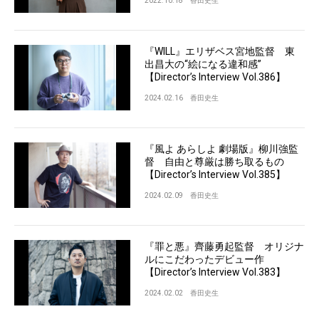
2022.10.18
香田史生
『WILL』エリザベス宮地監督 東
出昌大の“絵になる違和感”
【Director’s Interview Vol.386】
2024.02.16
香田史生
『風よ あらしよ 劇場版』柳川強監
督 自由と尊厳は勝ち取るもの
【Director’s Interview Vol.385】
2024.02.09
香田史生
『罪と悪』齊藤勇起監督 オリジナ
ルにこだわったデビュー作
【Director’s Interview Vol.383】
2024.02.02
香田史生