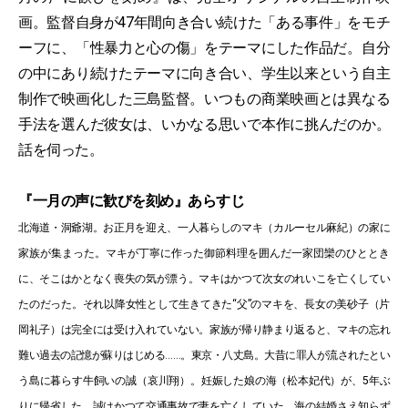
画。監督⾃⾝が47年間向き合い続けた「ある事件」をモチ
ーフに、「性暴⼒と⼼の傷」をテーマにした作品だ。自分
の中にあり続けたテーマに向き合い、学生以来という自主
制作で映画化した三島監督。いつもの商業映画とは異なる
手法を選んだ彼女は、いかなる思いで本作に挑んだのか。
話を伺った。
『一月の声に歓びを刻め』あらすじ
北海道・洞爺湖。お正月を迎え、一人暮らしのマキ（カルーセル麻紀）の家に
家族が集まった。マキが丁寧に作った御節料理を囲んだ一家団欒のひととき
に、そこはかとなく喪失の気が漂う。マキはかつて次女のれいこを亡くしてい
たのだった。それ以降女性として生きてきた“父”のマキを、長女の美砂子（片
岡礼子）は完全には受け入れていない。家族が帰り静まり返ると、マキの忘れ
難い過去の記憶が蘇りはじめる……。東京・⼋丈島。⼤昔に罪⼈が流されたとい
う島に暮らす⽜飼いの誠（哀川翔）。妊娠した娘の海（松本妃代）が、5年ぶ
りに帰省した。誠はかつて交通事故で妻を亡くしていた。海の結婚さえ知らず