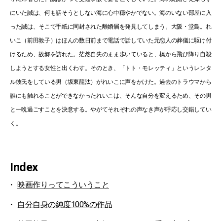
にいた誠は、何も話そうとしない海に⼼中穏やかでない。海のいない部屋に⼊
った誠は、そこで⼿紙に同封された離婚届を発⾒してしまう。⼤阪・堂島。れ
いこ（前田敦子）はほんの数⽇前まで電話で話していた元恋⼈の葬儀に駆け付
けるため、故郷を訪れた。茫然⾃失のまま歩いていると、橋から⾶び降り⾃殺
しようとする⼥性と出くわす。そのとき、「トト・モレッティ」というレンタ
ル彼⽒をしている男（坂東龍汰）がれいこに声をかけた。過去のトラウマから
誰にも触れることができなかったれいこは、そんな⾃分を変えるため、その男
と⼀晩過ごすことを決意する。やがてそれぞれの声なき声が呼応し交錯してい
く。
Index
映画作りってこういうこと
自分自身の純度100%の作品