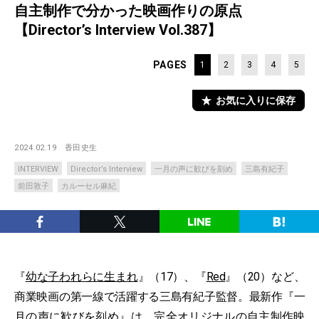
自主制作で分かった映画作りの原点
【Director’s Interview Vol.387】
PAGES
1
2
3
4
5
お気に入りに保存
2024.02.19
香田史生
INTERVIEW
Director’s Interview
一月の声に歓びを刻め
三島有紀子
前田敦子
カルーセル麻紀
『
幼な子われらに生まれ
』（17）、『
Red
』（20）など、
商業映画の第一線で活躍する三島有紀子監督。最新作『一
月の声に歓びを刻め』は、完全オリジナルの自主制作映