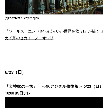
(c)Photofest / Getty Images
『ワールズ・エンド 酔っぱらいが世界を救う!』が描くセ
カイ系のセカイ・ノ・オワリ
6/23（日）
『犬神家の一族』 ＜4Kデジタル修復版＞ 6/23（日）
18:00 BS日テレ