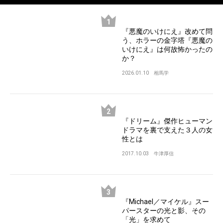
『悪魔のいけにえ』改めて問
う、ホラーの金字塔『悪魔の
いけにえ』は何故怖かったの
か？
2026.01.10
相馬学
『ドリーム』傑作ヒューマン
ドラマを裏で支えた３人の女
性とは
2017.10.03
牛津厚信
『Michael／マイケル』スー
パースターの光と影、その
「光」を求めて