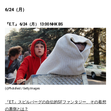
6/24（月）
『E.T.』 6/24（月） 13:00 NHK BS
(c)Photofest / Getty Images
『E.T.』スピルバーグの自伝的SFファンタジー、その着想
の裏側とは？