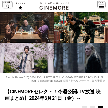
Seacia Pavao / (C) 2024 FOCUS FEATURES LLC. ©2024 WARNER BROS. ENT. ALL
RIGHTS RESERVED ©2024 映画「朽ちないサクラ」製作委員会
【CINEMOREセレクト！今週公開/TV放送 映
画まとめ】2024年6月21日（金）～