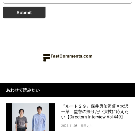
Submit
FastComments.com
あわせて読みたい
『ルート２９』森井勇佑監督 × 大沢
一菜 監督の撮りたい演技に応えた
い【Director’s Interview Vol.449】
2024.11.08
香田史生