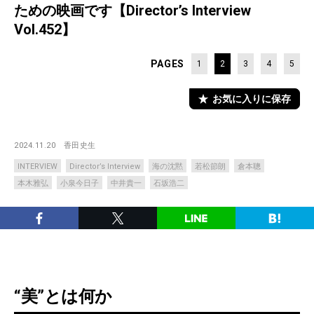
ための映画です【Director’s Interview
Vol.452】
PAGES
1
2
3
4
5
お気に入りに保存
2024.11.20
香田史生
INTERVIEW
Director’s Interview
海の沈黙
若松節朗
倉本聰
本木雅弘
小泉今日子
中井貴一
石坂浩二
“美”とは何か