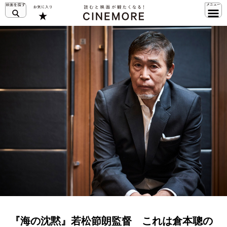
『海の沈黙』若松節朗監督 これは倉本聰の