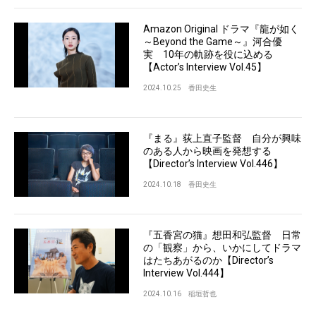
Amazon Original ドラマ『龍が如く
～Beyond the Game～』河合優
実 10年の軌跡を役に込める
【Actor’s Interview Vol.45】
2024.10.25
香田史生
『まる』荻上直子監督 自分が興味
のある人から映画を発想する
【Director’s Interview Vol.446】
2024.10.18
香田史生
『五香宮の猫』想田和弘監督 日常
の「観察」から、いかにしてドラマ
はたちあがるのか【Director’s
Interview Vol.444】
2024.10.16
稲垣哲也