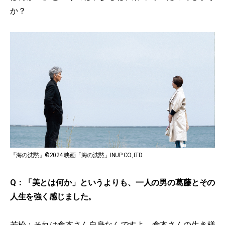
か？
『海の沈黙』©2024 映画「海の沈黙」INUP CO.,LTD
Q：「美とは何か」というよりも、一人の男の葛藤とその
人生を強く感じました。
若松：それは倉本さん自身なんですよ。倉本さんの生き様