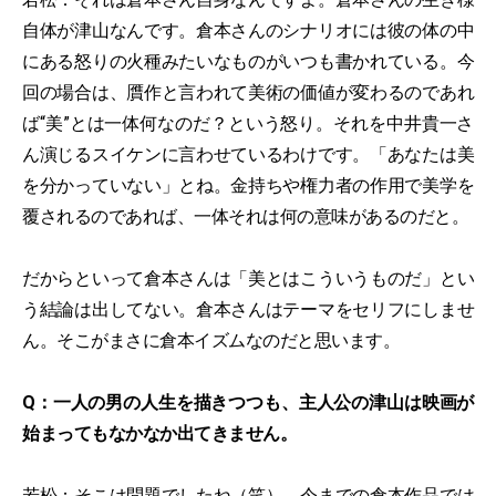
自体が津山なんです。倉本さんのシナリオには彼の体の中
にある怒りの火種みたいなものがいつも書かれている。今
回の場合は、贋作と言われて美術の価値が変わるのであれ
ば“美”とは一体何なのだ？という怒り。それを中井貴一さ
ん演じるスイケンに言わせているわけです。「あなたは美
を分かっていない」とね。金持ちや権力者の作用で美学を
覆されるのであれば、一体それは何の意味があるのだと。
だからといって倉本さんは「美とはこういうものだ」とい
う結論は出してない。倉本さんはテーマをセリフにしませ
ん。そこがまさに倉本イズムなのだと思います。
Q：一人の男の人生を描きつつも、主人公の津山は映画が
始まってもなかなか出てきません。
若松：そこは問題でしたね（笑）。今までの倉本作品では