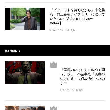
『ピアニストを待ちながら』井之脇
海 村上春樹ライブラリーに漂って
いたもの【Actor’s Interview
Vol.44】
2024.10.12
香田史生
RANKING
『悪魔のいけにえ』改めて問
う、ホラーの金字塔『悪魔の
いけにえ』は何故怖かったの
か？
2026.01.10
相馬学