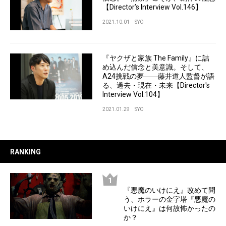
【Director’s Interview Vol.146】
2021.10.01
SYO
『ヤクザと家族 The Family』に詰
め込んだ信念と美意識。そして、
A24挑戦の夢――藤井道人監督が語
る、過去・現在・未来【Director's
Interview Vol.104】
2021.01.29
SYO
RANKING
『悪魔のいけにえ』改めて問
う、ホラーの金字塔『悪魔の
いけにえ』は何故怖かったの
か？