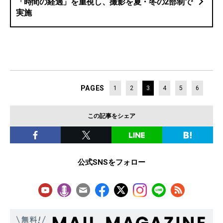
「時間の経過」を重視し、撮影を夏・冬の2部制で
実施
PAGES
1
2
3
4
5
6
この記事をシェア
公式SNSをフォロー