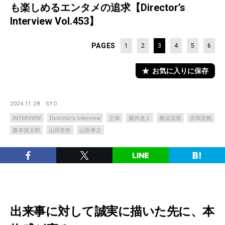
も楽しめるエンタメの追求【Director’s
Interview Vol.453】
PAGES
1
2
3
4
5
6
お気に入りに保存
2024.11.28
SYO
INTERVIEW
Director’s Interview
正体
藤井道人
横浜流星
吉岡里帆
森本慎太郎
山田杏奈
山田孝之
出来事に対して誠実に描いた先に、本