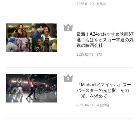
2026.01.10
相馬学
最新！A24のおすすめ映画67
選！もはやオスカー常連の気
鋭の映画会社
2025.03.18
SYO
『Michael／マイケル』スー
パースターの光と影、その
「光」を求めて
2026.06.11
斉藤博昭