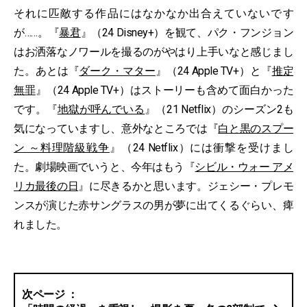
それに匹敵する作品にはなかなか出合えていないです
が……。『
暴君
』（24 Disney+）を観て、パク・フンジョン
はお洒落なノワールを撮るのがやはり上手いなと感じまし
た。あとは『
ダーク・マター
』（24 Apple TV+）と『
推定
無罪
』（24 Apple TV+）はストーリーも含めて面白かった
です。『
地獄が呼んでいる
』（21 Netflix）のシーズン2も
気になっていますし、意外なところでは『
白と黒のスプー
ン ～料理階級戦争
』（24 Netflix）には衝撃を受けまし
た。劇場映画でいうと、今年はもう『
シビル・ウォー アメ
リカ最後の日
』に尽きるかと思います。ジェシー・プレモ
ンスが演じた赤サングラスの男が夢に出てくるぐらい、痺
れました。