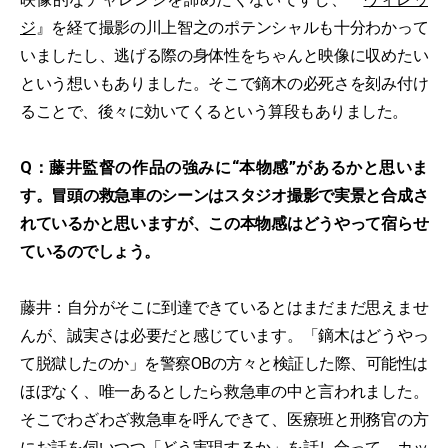
ジ
』を経て撮影の川上智之のポテンシャルも十分わかって
いましたし、逃げる際の身体性をちゃんと映像に収めたい
という想いもありました。そこで鏑木の必死さを刻み付け
ることで、後々に効いてくるという算段もありました。
Q：藤井監督の作品の強みに“本物感”があるかと思いま
す。冒頭の救急車のシーンはスタジオ撮影で実景と合成さ
れているかと思いますが、この本物感はどうやって宿らせ
ているのでしょう。
藤井：自分がそこに到達できているとはまだまだ思えませ
んが、誠実さは必要だと感じています。「鏑木はどうやっ
て脱獄したのか」を警察OBの方々と検証した際、可能性は
ほぼなく、唯一あるとしたら救急車の中と言われました。
そこでわざわざ救急車を呼んできて、医療班と刑務官の方
にお話を伺いつつ「どう実現するか」を話し合って、カッ