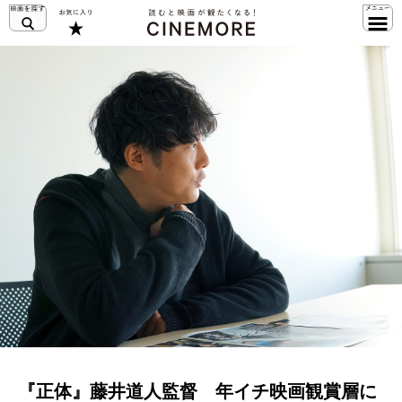
『正体』藤井道人監督 年イチ映画観賞層に