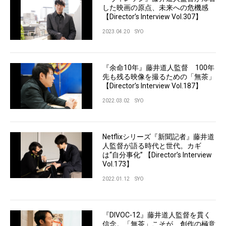
した映画の原点、未来への危機感
【Director’s Interview Vol.307】
2023.04.20
SYO
『余命10年』藤井道人監督 100年
先も残る映像を撮るための「無茶」
【Director’s Interview Vol.187】
2022.03.02
SYO
Netflixシリーズ『新聞記者』藤井道
人監督が語る時代と世代。カギ
は“自分事化” 【Director’s Interview
Vol.173】
2022.01.12
SYO
『DIVOC-12』藤井道人監督を貫く
信念。「無茶」こそが、創作の極意