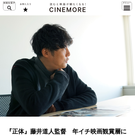
『正体』藤井道人監督 年イチ映画観賞層に