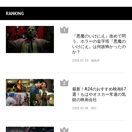
RANKING
『悪魔のいけにえ』改めて問
う、ホラーの金字塔『悪魔の
いけにえ』は何故怖かったの
か？
2026.01.10
相馬学
最新！A24のおすすめ映画67
選！もはやオスカー常連の気
鋭の映画会社
2025.03.18
SYO