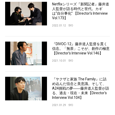
Netflixシリーズ『新聞記者』藤井道
人監督が語る時代と世代。カギ
は“自分事化” 【Director’s Interview
Vol.173】
2022.01.12
SYO
『DIVOC-12』藤井道人監督を貫く
信念。「無茶」こそが、創作の極意
【Director’s Interview Vol.146】
2021.10.01
SYO
『ヤクザと家族 The Family』に詰
め込んだ信念と美意識。そして、
A24挑戦の夢――藤井道人監督が語
る、過去・現在・未来【Director's
Interview Vol.104】
2021.01.29
SYO