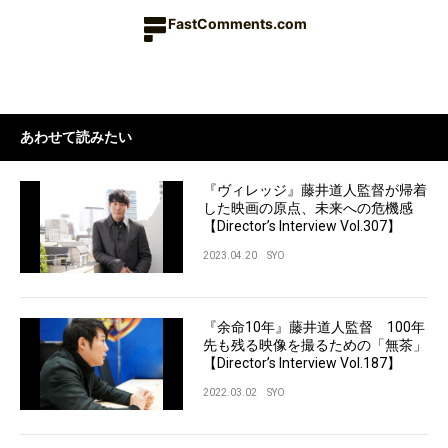
FastComments.com
あわせて読みたい
『ヴィレッジ』藤井道人監督が帰着
した映画の原点、未来への危機感
【Director’s Interview Vol.307】
2023.04.20
SYO
『余命10年』藤井道人監督 100年
先も残る映像を撮るための「無茶」
【Director’s Interview Vol.187】
2022.03.02
SYO