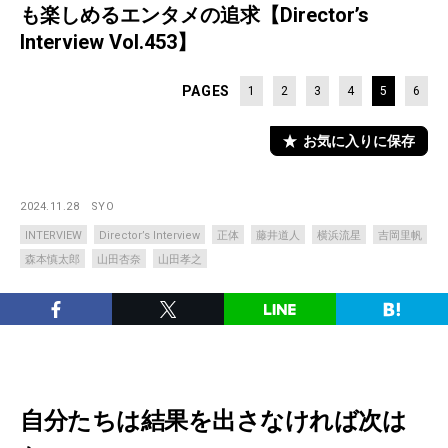
も楽しめるエンタメの追求【Director’s
Interview Vol.453】
PAGES
1
2
3
4
5
6
お気に入りに保存
2024.11.28
SYO
INTERVIEW
Director’s Interview
正体
藤井道人
横浜流星
吉岡里帆
森本慎太郎
山田杏奈
山田孝之
自分たちは結果を出さなければ次は