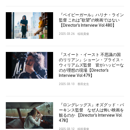
『ベイビーガール』ハリナ・ライン
監督 これは“欲望”の映画ではない
【Director’s Interview Vol.480】
2025.03.26
稲垣貴俊
『スイート・イースト 不思議の国
のリリアン』ショーン・プライス・
ウィリアムズ監督 皆がハッピーな
のが理想の現場【Director’s
Interview Vol.479】
2025.03.13
香田史生
『ロングレッグス』オズグッド・パ
ーキンス監督 なぜ人は怖い映画を
観るのか 【Director’s Interview Vol.
478】
2025.03.12
稲垣貴俊