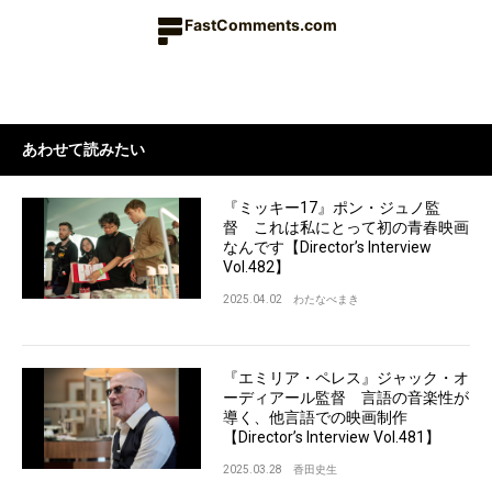
FastComments.com
あわせて読みたい
『ミッキー17』ポン・ジュノ監
督 これは私にとって初の青春映画
なんです【Director’s Interview
Vol.482】
2025.04.02
わたなべまき
『エミリア・ペレス』ジャック・オ
ーディアール監督 言語の音楽性が
導く、他言語での映画制作
【Director’s Interview Vol.481】
2025.03.28
香田史生