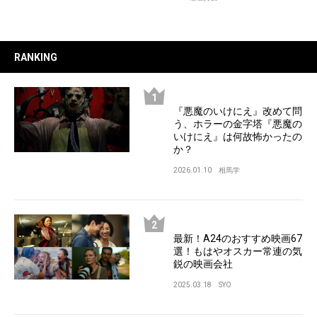
RANKING
『悪魔のいけにえ』改めて問
う、ホラーの金字塔『悪魔の
いけにえ』は何故怖かったの
か？
2026.01.10
相馬学
最新！A24のおすすめ映画67
選！もはやオスカー常連の気
鋭の映画会社
2025.03.18
SYO