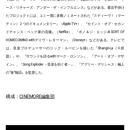
ース・リチャーズ：アンダー・ザ・インフルエンス』などがある。最近手掛け
たプロジェクトには、エミー賞に多数ノミネートされた『スティーヴ！（マー
ティン）２つのドキュメンタリー』（Apple TV+）、『セイント・オブ・セカン
ドチャンス：ベック家の流儀』（Netflix）、『ボノ＆ジ・エッジ-A SORT OF
HOMECOMING withデイヴ・レターマン』（Disney+）などがある。テレビで
は、音楽プロデューサーのリック・ルービンを描いた『Shangri-La（※原
題）』や、『サウンドを語るwithマーク・ロンソン』、『アート・オブ・デザ
イン』、『Song Exploder －音楽を紡ぐ者－』、『アグリー・デリシャス：極上
の“食”物語』を監督した。
構成：
CINEMORE編集部