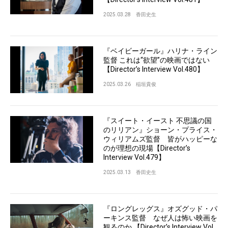
2025.03.28
香田史生
『ベイビーガール』ハリナ・ライン
監督 これは“欲望”の映画ではない
【Director’s Interview Vol.480】
2025.03.26
稲垣貴俊
『スイート・イースト 不思議の国
のリリアン』ショーン・プライス・
ウィリアムズ監督 皆がハッピーな
のが理想の現場【Director’s
Interview Vol.479】
2025.03.13
香田史生
『ロングレッグス』オズグッド・パ
ーキンス監督 なぜ人は怖い映画を
観るのか 【Director’s Interview Vol.