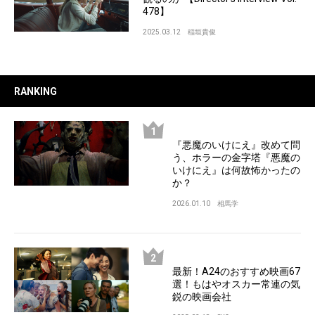
478】
2025.03.12
稲垣貴俊
RANKING
『悪魔のいけにえ』改めて問
う、ホラーの金字塔『悪魔の
いけにえ』は何故怖かったの
か？
2026.01.10
相馬学
最新！A24のおすすめ映画67
選！もはやオスカー常連の気
鋭の映画会社