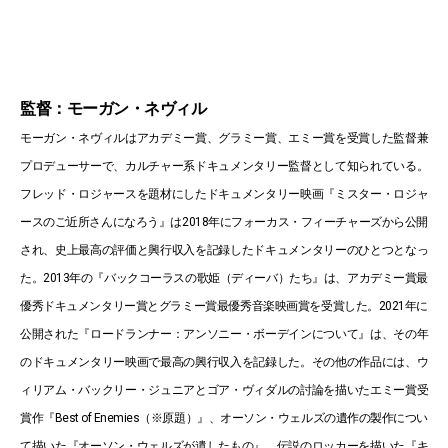
監督：モーガン・ネヴィル
モーガン・ネヴィルはアカデミー賞、グラミー賞、エミー賞を受賞した監督兼
プロデューサーで、カルチャー系ドキュメンタリー監督として知られている。
フレッド・ロジャースを題材にしたドキュメンタリー映画『ミスター・ロジャ
ースのご近所さんになろう』は2018年にフォーカス・フィーチャーズから公開
され、史上最高の評価と興行収入を記録したドキュメンタリーのひとつとなっ
た。2013年の『バックコーラスの歌姫（ディーバ）たち』は、アカデミー賞最
優秀ドキュメンタリー賞とグラミー賞最優秀音楽映画賞を受賞した。2021年に
公開された『ロードランナー：アンソニー・ボーデインについて』は、その年
のドキュメンタリー映画で最高の興行収入を記録した。その他の作品には、ウ
ィリアム・バックリー・ジュニアとゴア・ヴィダルの討論を描いたエミー賞受
賞作『Best of Enemies（※原題）』、オーソン・ウェルズの遺作の製作につい
て描いた『オーソン・ウェルズが遺したもの』、伝説のロッカーを描いた『キ