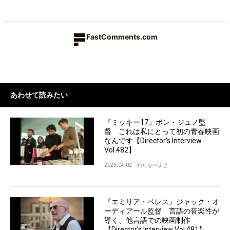
FastComments.com
あわせて読みたい
『ミッキー17』ポン・ジュノ監
督 これは私にとって初の青春映画
なんです【Director’s Interview
Vol.482】
2025.04.02
わたなべまき
『エミリア・ペレス』ジャック・オ
ーディアール監督 言語の音楽性が
導く、他言語での映画制作
【Director’s Interview Vol.481】