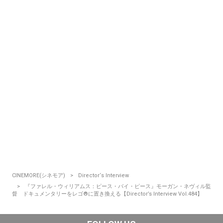
CINEMORE(シネモア)
Director‘s Interview
『ファレル・ウィリアムス：ピース・バイ・ピース』モーガン・ネヴィル監
督 ドキュメンタリーをレゴ®に置き換える【Director’s Interview Vol.484】