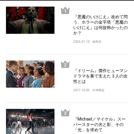
『悪魔のいけにえ』改めて問
う、ホラーの金字塔『悪魔の
いけにえ』は何故怖かったの
か？
2026.01.10
相馬学
『ドリーム』傑作ヒューマン
ドラマを裏で支えた３人の女
性とは
2017.10.03
牛津厚信
『Michael／マイケル』スー
パースターの光と影、その
「光」を求めて