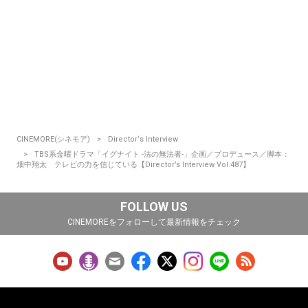
CINEMORE(シネモア)
Director‘s Interview
TBS系金曜ドラマ「イグナイト -法の無法者-」企画／プロデュース／脚本：
畑中翔太 テレビの力を信じている【Director’s Interview Vol.487】
FOLLOW US
CINEMOREをフォローして最新情報をチェック