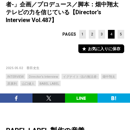
者-」企画／プロデュース／脚本：畑中翔太
テレビの力を信じている【Director’s
Interview Vol.487】
PAGES
1
2
3
4
5
お気に入りに保存
2025.05.02
香田史生
INTERVIEW
Director’s Interview
イグナイト -法の無法者-
畑中翔太
原廣利
山口健人
BABEL LABEL