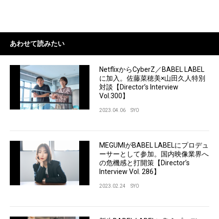
あわせて読みたい
NetflixからCyberZ／BABEL LABEL
に加入。佐藤菜穂美×山田久人特別
対談【Director’s Interview
Vol.300】
2023.04.06
SYO
MEGUMIがBABEL LABELにプロデュ
ーサーとして参加。国内映像業界へ
の危機感と打開策【Director’s
Interview Vol. 286】
2023.02.24
SYO