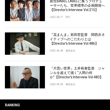
新生BABEL LABELに集うプロデュ
ーサーたち、世界標準の企画開発へ
【Director’s Interview Vol.215】
2022.06.17
SYO
『花まんま』前田哲監督 関西弁ネ
イティブへのこだわりとは
【Director’s Interview Vol.486】
2025.04.28
香田史生
『片思い世界』土井裕泰監督 ジャ
ンルを超えて描く“人間の何
か”【Director’s Interview Vol.483】
2025.04.03
香田史生
RANKING