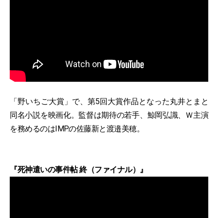
「野いちご大賞」で、第5回大賞作品となった丸井とまと
同名小説を映画化。監督は期待の若手、鯨岡弘識、Ｗ主演
を務めるのはIMP.の佐藤新と渡邉美穂。
『死神遣いの事件帖 終（ファイナル）』