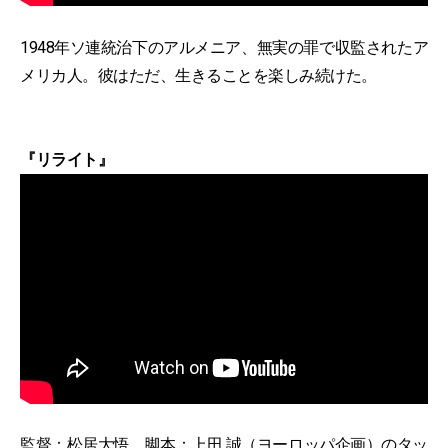
1948年ソ連統治下のアルメニア、無実の罪で収監されたア
メリカ人。彼はただ、生きることを楽しみ続けた。
『リライト』
監督：松居大悟、脚本：上田 誠（ヨーロッパ企画）のタッ