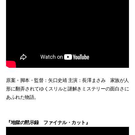
原案・脚本・監督：矢口史靖 主演：長澤まさみ 家族が人
形に翻弄されてゆくスリルと謎解きミステリーの面白さに
あふれた物語。
『地獄の黙示録 ファイナル・カット』