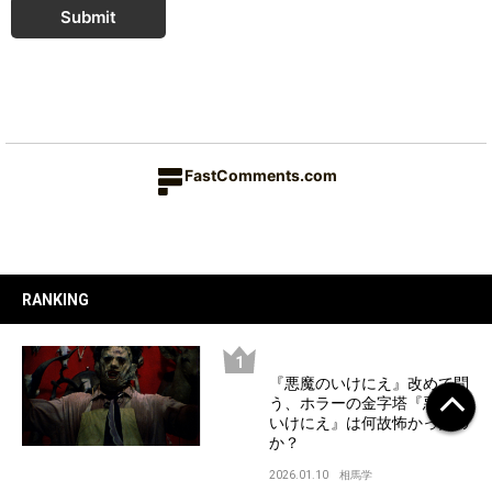
Submit
FastComments.com
RANKING
『悪魔のいけにえ』改めて問
う、ホラーの金字塔『悪魔の
いけにえ』は何故怖かったの
か？
2026.01.10
相馬学