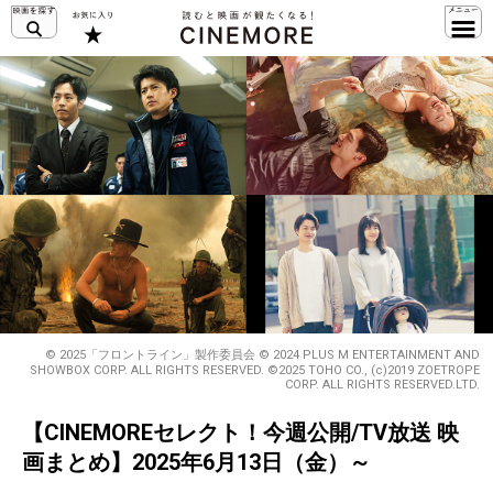
© 2025「フロントライン」製作委員会 © 2024 PLUS M ENTERTAINMENT AND
SHOWBOX CORP. ALL RIGHTS RESERVED. ©2025 TOHO CO., (c)2019 ZOETROPE
CORP. ALL RIGHTS RESERVED.LTD.
【CINEMOREセレクト！今週公開/TV放送 映
画まとめ】2025年6月13日（金）～