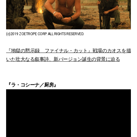
(c)2019 ZOETROPE CORP. ALL RIGHTS RESERVED.
『地獄の黙示録 ファイナル・カット』戦場のカオスを描
いた壮大なる叙事詩、新バージョン誕生の背景に迫る
『ラ・コシーナ／厨房』