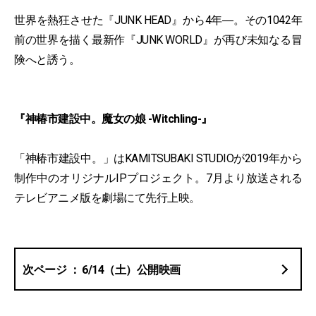
世界を熱狂させた『JUNK HEAD』から4年―。その1042年
前の世界を描く最新作『JUNK WORLD』が再び未知なる冒
険へと誘う。
『神椿市建設中。魔女の娘 -Witchling-』
「神椿市建設中。」はKAMITSUBAKI STUDIOが2019年から
制作中のオリジナルIPプロジェクト。7月より放送される
テレビアニメ版を劇場にて先行上映。
6/14（土）公開映画