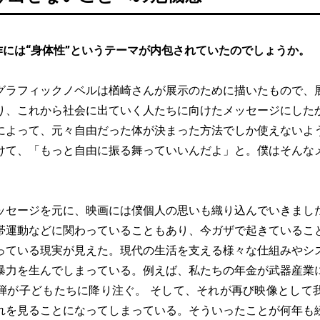
作には“身体性”というテーマが内包されていたのでしょうか。
グラフィックノベルは楢崎さんが展示のために描いたもので、
り、これから社会に出ていく人たちに向けたメッセージにした
によって、元々自由だった体が決まった方法でしか使えないよ
けて、「もっと自由に振る舞っていいんだよ」と。僕はそんな
ッセージを元に、映画には僕個人の思いも織り込んでいきまし
帯運動などに関わっていることもあり、今ガザで起きているこ
っている現実が見えた。現代の生活を支える様々な仕組みやシ
暴力を生んでしまっている。例えば、私たちの年金が武器産業
弾が子どもたちに降り注ぐ。 そして、それが再び映像として
れを見ることになってしまっている。そういったことが何年も