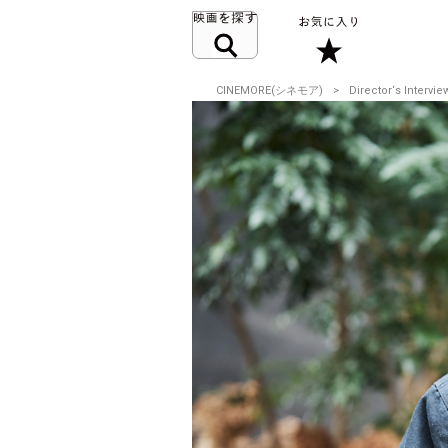
CINEMORE(シネモア)
Director‘s Intervie