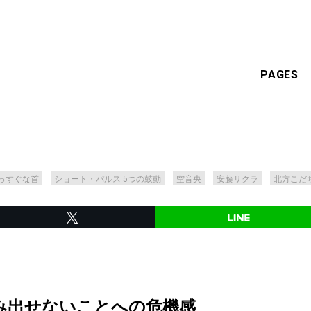
PAGES
っすぐな首
ショート・パルス 5つの鼓動
空音央
安藤サクラ
北方こだ
み出せないことへの危機感