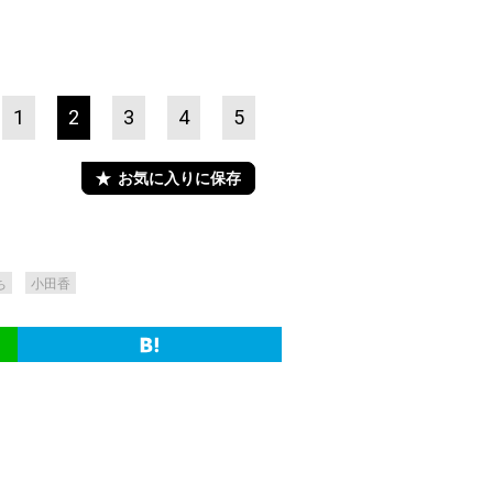
1
2
3
4
5
お気に入りに保存
ち
小田香