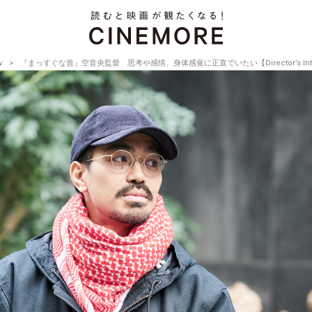
w
『まっすぐな首』空音央監督 思考や感情、身体感覚に正直でいたい【Director’s Intervie