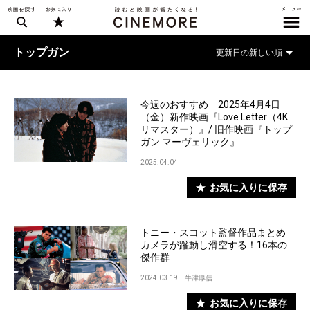
トップガン
今週のおすすめ 2025年4月4日
（金）新作映画『Love Letter（4K
リマスター）』/ 旧作映画『トップ
ガン マーヴェリック』
2025.04.04
お気に入りに保存
トニー・スコット監督作品まとめ
カメラが躍動し滑空する！16本の
傑作群
2024.03.19
牛津厚信
お気に入りに保存