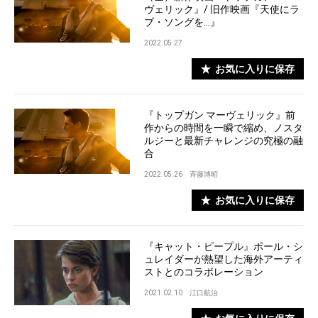
ヴェリック』/ 旧作映画『天使にラ
ブ・ソングを…』
2022.05.27
お気に入りに保存
『トップガン マーヴェリック』前
作からの時間を一瞬で縮め、ノスタ
ルジーと最新チャレンジの究極の融
合
2022.05.26
斉藤博昭
お気に入りに保存
『キャット・ピープル』ポール・シ
ュレイダーが熱望した海外アーティ
ストとのコラボレーション
2021.02.10
江口航治