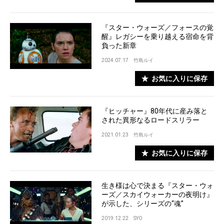
『スター・ウォーズ／フォースの覚
醒』レガシーを乗り越える宿命を背
負った新章
2024.07.17
竹島ルイ
お気に入りに保存
『ヒッチャー』80年代に産み落と
された異形なるロードスリラー
2021.01.23
竹島ルイ
お気に入りに保存
生き様は心で決まる『スター・ウォ
ーズ／スカイウォーカーの夜明け』
が示した、シリーズの“魂”
2019.12.22
SYO