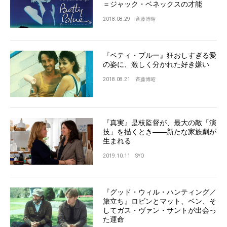
＝ジャック・ベネックスの才能
2018.08.29
斉藤博昭
『ベティ・ブルー』狂おしすぎる愛
の姿に、激しく分かれた好き嫌い
2018.08.21
斉藤博昭
『真実』是枝監督が、最大の敵「演
技」を描くとき――新たな家族劇が
生まれる
2019.10.11
SYO
『グッド・ウィル・ハンティング／
旅立ち』ロビンとマット、ベン、そ
してガス・ヴァン・サントが出会っ
た運命