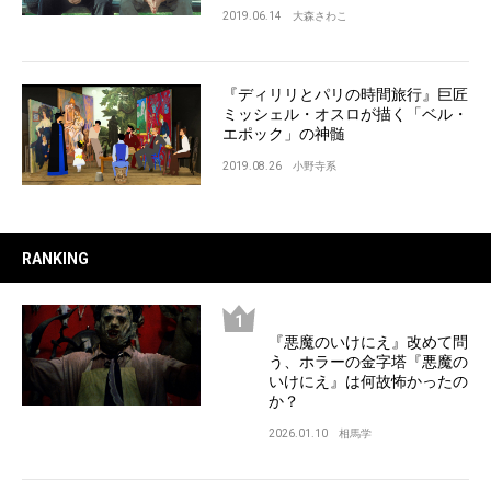
2019.06.14
大森さわこ
『ディリリとパリの時間旅行』巨匠
ミッシェル・オスロが描く「ベル・
エポック」の神髄
2019.08.26
小野寺系
RANKING
『悪魔のいけにえ』改めて問
う、ホラーの金字塔『悪魔の
いけにえ』は何故怖かったの
か？
2026.01.10
相馬学