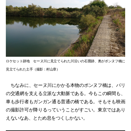
ロケセット跡地 セーヌ川に見立てられた川沿いの石畳跡、奥がポンヌフ橋に
見立てられた土手（撮影：村山章）
ちなみに、セーヌ川にかかる本物のポンヌフ橋は、パリ
の交通網を支える立派な大動脈である。今もこの瞬間も、
車も歩行者もガンガン通る普通の橋である。そもそも映画
の撮影許可が降りるっていうことがすごい。東京ではあり
えないなあ、とため息をつくしかない。