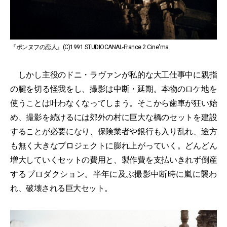
『ポンヌフの恋人』(C)1991 STUDIOCANAL-France 2 Cine'ma
しかし主役のドニ・ラヴァンが私的な大工仕事中に親指
の腱を切る怪我をし、撮影は中断・延期。本物のロケ地を
使うことは叶わなくなってしまう。そこから歯車が狂い始
め、撮影を続けるには郊外の村に巨大な橋のセットを建設
することが必要になり、保険業者や銀行も入り乱れ、途方
も無く大きなプロジェクトに膨れ上がっていく。どんどん
増大していくセットの費用と、製作費を支払いきれず倒産
するプロダクション。半年に及ぶ撮影中断時に嵐に襲わ
れ、破壊される巨大セット。