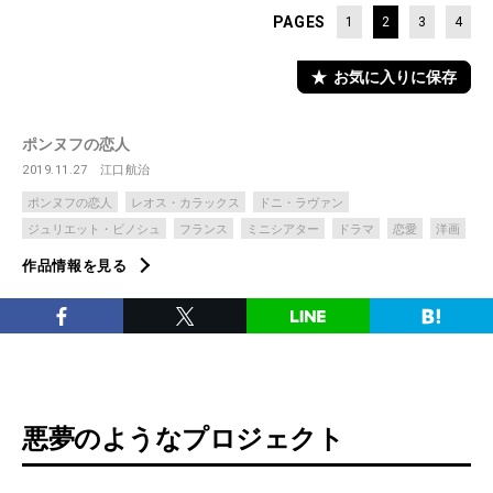
PAGES
1
2
3
4
お気に入りに保存
ポンヌフの恋人
2019.11.27
江口航治
ポンヌフの恋人
レオス・カラックス
ドニ・ラヴァン
ジュリエット・ビノシュ
フランス
ミニシアター
ドラマ
恋愛
洋画
作品情報を見る
悪夢のようなプロジェクト