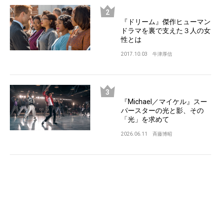
『ドリーム』傑作ヒューマン
ドラマを裏で支えた３人の女
性とは
2017.10.03
牛津厚信
『Michael／マイケル』スー
パースターの光と影、その
「光」を求めて
2026.06.11
斉藤博昭