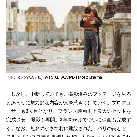
『ポンヌフの恋人』(C)1991 STUDIOCANAL-France 2 Cine'ma
しかし、中断していても、撮影済みのフッテージを見る
とあまりに魅力的な内容が人を惹きつけていく。プロデュ
ーサーも3人目となり、フランス映画史上最大のセットを
完成させ、撮影も再開。3年をかけてついに映画も完成す
る。なお、無名の小さな村に建設された、パリの街とセー
ヌ川とポンヌフ橋を再現した超巨大なセットは放置され