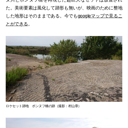
た。美術要素は風化して跡形も無いが、映画のために整地
した地形はそのままである。今でも
googleマップで見るこ
とができる
。
ロケセット跡地 ポンヌフ橋の跡（撮影：村山章）