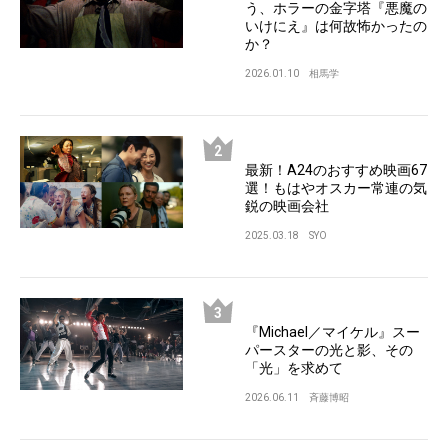
う、ホラーの金字塔『悪魔の
いけにえ』は何故怖かったの
か？
2026.01.10
相馬学
最新！A24のおすすめ映画67
選！もはやオスカー常連の気
鋭の映画会社
2025.03.18
SYO
『Michael／マイケル』スー
パースターの光と影、その
「光」を求めて
2026.06.11
斉藤博昭