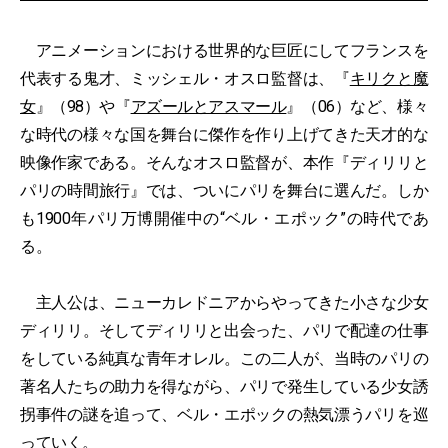
アニメーションにおける世界的な巨匠にしてフランスを
代表する鬼才、ミッシェル・オスロ監督は、『
キリクと魔
女
』（98）や『
アズールとアスマール
』（06）など、様々
な時代の様々な国を舞台に傑作を作り上げてきた天才的な
映像作家である。そんなオスロ監督が、本作『ディリリと
パリの時間旅行』では、ついにパリを舞台に選んだ。しか
も1900年パリ万博開催中の“ベル・エポック”の時代であ
る。
主人公は、ニューカレドニアからやってきた小さな少女
ディリリ。そしてディリリと出会った、パリで配達の仕事
をしている純真な青年オレル。この二人が、当時のパリの
著名人たちの助力を得ながら、パリで発生している少女誘
拐事件の謎を追って、ベル・エポックの熱気漂うパリを巡
っていく。