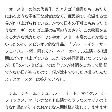
オースターの他の代表作、たとえば「幽霊たち」あたり
にあるような不条理な感覚はなく、庶民的で、心温まる世
界が作り上げられている。かつて日本の下町にもあったよ
うなオーギーのたばこ屋の描写のうまさが、この映画を支
える大きな魅力だが、ワンやオースターも店のことが気に
いったのか、スピンオフ的な作品、『
ブルー・イン・ザ・
フェイス
』（95、同じくハーベイ・カイテル主演）を1週
間ほどで作り上げている（ふたりの共同監督となっている
が、BFIのインタビューでは「ワンが体調をこわして監督
できない日があったので、僕が途中で少しだけ撮ったんだ
よ」とオースターは答えている）。
ジム・ジャームッシュ、ルー・リード、マイケル・J・
フォックス、マドンナなども出演するラフなスケッチのよ
うな作品だが、そのおかしな人間模様が楽しく、ますます