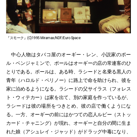
『スモーク』(C)1995 Miramax/NDF/Euro Space
中心人物はタバコ屋のオーギー・レン、小説家のポー
ル・ベンジャミンで、ポールはオーギーの店の常連客のひ
とりである。ポールは、ある時、ラシードと名乗る黒人の
青年（ハロルド・ペリノー）に路上で命を助けられ、彼を
家に泊めるようになる。ラシードの父サイラス（フォレス
ト・ウィテカー）は家を出て、別の家庭を作っているが、
ラシードは彼の場所をつきとめ、彼の店で働くようにな
る。一方、オーギーの前にはかつての恋人ルビー（ストッ
カード・チャニング）が現れ、オーギーと自分の間に生ま
れた娘（アシュレイ・ジャッド）がドラッグ中毒になり、