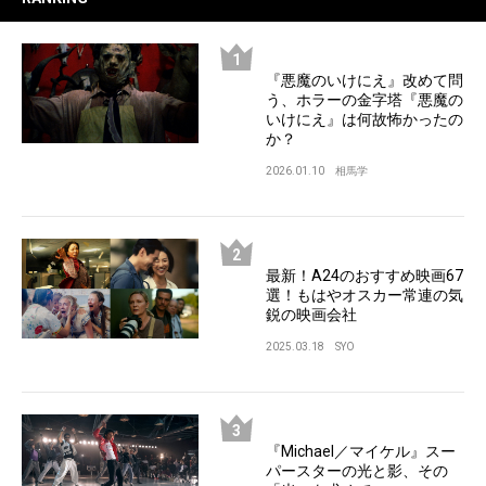
『悪魔のいけにえ』改めて問
う、ホラーの金字塔『悪魔の
いけにえ』は何故怖かったの
か？
2026.01.10
相馬学
最新！A24のおすすめ映画67
選！もはやオスカー常連の気
鋭の映画会社
2025.03.18
SYO
『Michael／マイケル』スー
パースターの光と影、その