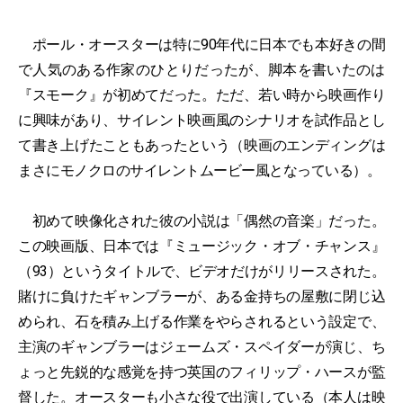
ポール・オースターは特に90年代に日本でも本好きの間
で人気のある作家のひとりだったが、脚本を書いたのは
『スモーク』が初めてだった。ただ、若い時から映画作り
に興味があり、サイレント映画風のシナリオを試作品とし
て書き上げたこともあったという（映画のエンディングは
まさにモノクロのサイレントムービー風となっている）。
初めて映像化された彼の小説は「偶然の音楽」だった。
この映画版、日本では『ミュージック・オブ・チャンス』
（93）というタイトルで、ビデオだけがリリースされた。
賭けに負けたギャンブラーが、ある金持ちの屋敷に閉じ込
められ、石を積み上げる作業をやらされるという設定で、
主演のギャンブラーはジェームズ・スペイダーが演じ、ち
ょっと先鋭的な感覚を持つ英国のフィリップ・ハースが監
督した。オースターも小さな役で出演している（本人は映