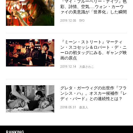
『マイ・ブルーベリー・ナイツ』色
彩、詩情、空気……ウォン・カーウ
ァイの美意識が「世界化」した瞬間
2019.12.05
SYO
『ミーン・ストリート』マーティ
ン・スコセッシ＆ロバート・デ・ニ
ーロの初タッグにみる、ギャング映
画の原点
2019.12.14
大森さわこ
グレタ・ガーウィグの出世作『フラ
ンシス・ハ』。オスカー候補作『レ
ディ・バード』との連続性とは？
2018.05.31
森直人
RANKING