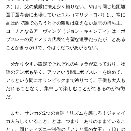
ス）は、父の威厳に怯え少々頼りない。やはり同じ短距離
選手選考会に出場していたユル（マリク・ヨバ）は、常に
高圧的で誰であろうとその態度は変えない意志の持ち主。
コーチとなるアーヴィング（ジョン・キャンディ）は、ボ
ブスレーの元アメリカ代表で有望な選手だったが、とある
ことがきっかけで、今はうだつがあがらない。
分かりやすい設定でそれぞれのキャラが立っており、物
語のテンポも早く、アッという間にボブスレーを始めて、
アッという間にオリンピックまで辿りつく。子供も大人も
だれることなく、集中して楽しむことができるのが特徴
だ。
また、サンカの2つの台詞「リズムを感じろ！ジャマイ
カ人らしくいること」とは、つまり「ありのままでいるこ
と」。同じディズニー制作の『
アナと雪の女王
』（13）の