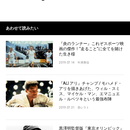
あわせて読みたい
『炎のランナー』これぞスポーツ映
画の傑作！“走ること”に全てを賭け
た生き様
2019.07.14
牛津厚信
『ALI アリ』チャンプ / モハメド・
アリを描きあげた、ウィル・スミ
ス、マイケル・マン、エマニュエ
ル・ルベツキという最強布陣
2019.07.31
杏レラト
黒澤明監督版『東京オリンピック』