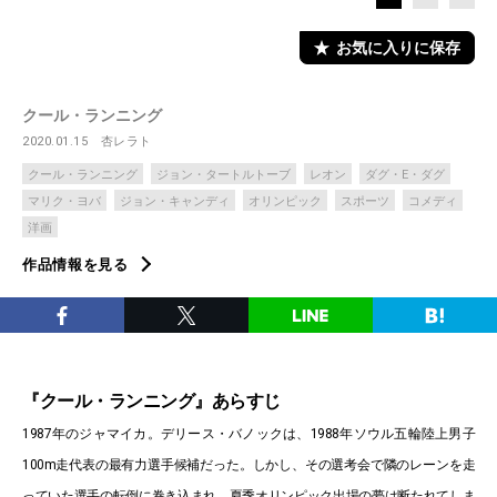
お気に入りに保存
クール・ランニング
2020.01.15
杏レラト
クール・ランニング
ジョン・タートルトーブ
レオン
ダグ・E・ダグ
マリク・ヨバ
ジョン・キャンディ
オリンピック
スポーツ
コメディ
洋画
作品情報を見る
『クール・ランニング』あらすじ
1987年のジャマイカ。デリース・バノックは、1988年ソウル五輪陸上男子
100m走代表の最有力選手候補だった。しかし、その選考会で隣のレーンを走
っていた選手の転倒に巻き込まれ、夏季オリンピック出場の夢は断たれてしま