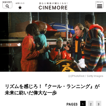
(c)Photofest / Getty Images
リズムを感じろ！『クール・ランニング』が
未来に紡いだ偉大な一歩
PAGES
1
2
3