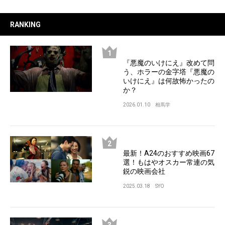
RANKING
『悪魔のいけにえ』改めて問
う、ホラーの金字塔『悪魔の
いけにえ』は何故怖かったの
か？
2026.01.10
相馬学
最新！A24のおすすめ映画67
選！もはやオスカー常連の気
鋭の映画会社
2025.03.18
SYO