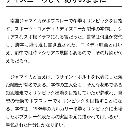
南国ジャマイカがボブスレーで冬季オリンピックを目指
す、スポーツ・コメディ！ディズニーが製作の本作は、シ
リアスなスポ根ドラマになる筈だった。監督は何度か交代
し、脚本も繰り返し書き直された。コメディ映画とはい
え、劇中では時々シリアス展開もあるので、その片鱗が伺
えるだろう。
ジャマイカと言えば、ウサイン・ボルトを代表にした短
距離走が有名である。本作の主人公も、そんな花形である
短距離走でオリンピック出場を目指していたが夢破れ、発
想の転換でボブスレーでオリンピックを目指すことにな
る。本作は、1988年のカルガリー冬季オリンピックに出場
したボブスレー代表たちの実話を元に描かれてはいるが、
脚色された部分はかなり多い。