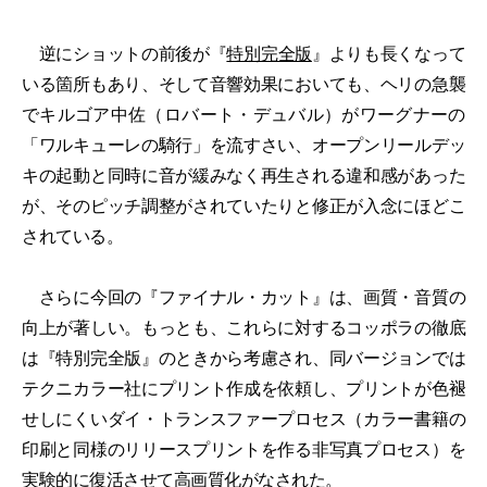
逆にショットの前後が『
特別完全版
』よりも長くなって
いる箇所もあり、そして音響効果においても、ヘリの急襲
でキルゴア中佐（ロバート・デュバル）がワーグナーの
「ワルキューレの騎行」を流すさい、オープンリールデッ
キの起動と同時に音が緩みなく再生される違和感があった
が、そのピッチ調整がされていたりと修正が入念にほどこ
されている。
さらに今回の『ファイナル・カット』は、画質・音質の
向上が著しい。もっとも、これらに対するコッポラの徹底
は『特別完全版』のときから考慮され、同バージョンでは
テクニカラー社にプリント作成を依頼し、プリントが色褪
せしにくいダイ・トランスファープロセス（カラー書籍の
印刷と同様のリリースプリントを作る非写真プロセス）を
実験的に復活させて高画質化がなされた。