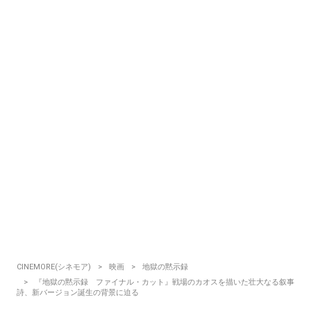
CINEMORE(シネモア)
映画
地獄の黙示録
『地獄の黙示録 ファイナル・カット』戦場のカオスを描いた壮大なる叙事
詩、新バージョン誕生の背景に迫る