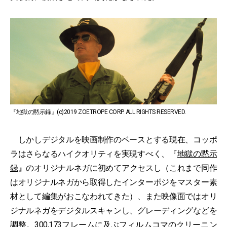
『地獄の黙示録』(c)2019 ZOETROPE CORP. ALL RIGHTS RESERVED.
しかしデジタルを映画制作のベースとする現在、コッポ
ラはさらなるハイクオリティを実現すべく、『
地獄の黙示
録
』のオリジナルネガに初めてアクセスし（これまで同作
はオリジナルネガから取得したインターポジをマスター素
材として編集がおこなわれてきた）、また映像面ではオリ
ジナルネガをデジタルスキャンし、グレーディングなどを
調整。300,173フレームに及ぶフィルムコマのクリーニン