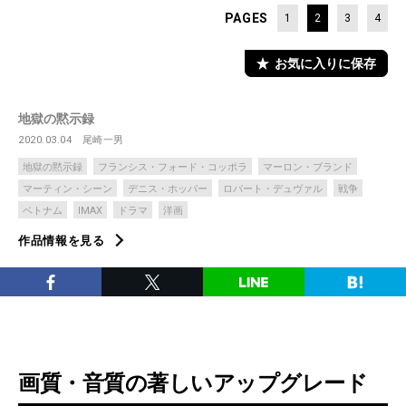
PAGES
1
2
3
4
お気に入りに保存
地獄の黙示録
2020.03.04
尾崎一男
地獄の黙示録
フランシス・フォード・コッポラ
マーロン・ブランド
マーティン・シーン
デニス・ホッパー
ロバート・デュヴァル
戦争
ベトナム
IMAX
ドラマ
洋画
作品情報を見る
画質・音質の著しいアップグレード