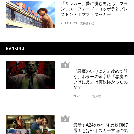
『タッカー』夢に挑む男たち、フラ
ンシス・フォード・コッポラとプレ
ストン・トマス・タッカー
2019.06.28
大森さわこ
RANKING
『悪魔のいけにえ』改めて問
う、ホラーの金字塔『悪魔の
いけにえ』は何故怖かったの
か？
2026.01.10
相馬学
最新！A24のおすすめ映画67
選！もはやオスカー常連の気