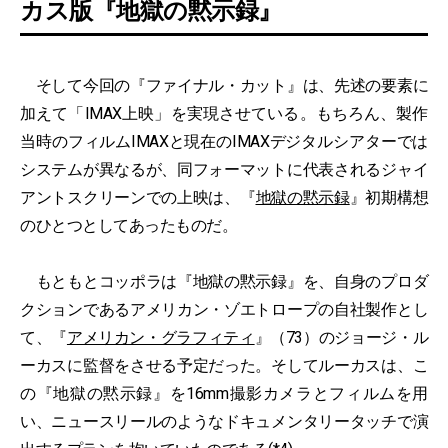
カス版『地獄の黙示録』
そして今回の『ファイナル・カット』は、先述の要素に
加えて「IMAX上映」を実現させている。もちろん、製作
当時のフィルムIMAXと現在のIMAXデジタルシアターでは
システムが異なるが、同フォーマットに代表されるジャイ
アントスクリーンでの上映は、『
地獄の黙示録
』初期構想
のひとつとしてあったものだ。
もともとコッポラは『地獄の黙示録』を、自身のプロダ
クションであるアメリカン・ゾエトロープの自社製作とし
て、『
アメリカン・グラフィティ
』（73）のジョージ・ル
ーカスに監督をさせる予定だった。そしてルーカスは、こ
の『地獄の黙示録』を16mm撮影カメラとフィルムを用
い、ニュースリールのようなドキュメンタリータッチで演