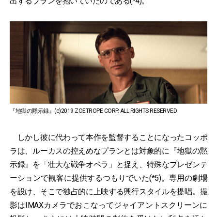
出するプランを抱いていたのである(*4)。
『地獄の黙示録』(c)2019 ZOETROPE CORP. ALL RIGHTS RESERVED.
しかし彼に代わって本作を監督することになったコッポ
ラは、ルーカスの控えめなプランとは対象的に『地獄の黙
示録』を「壮大な戦争オペラ」と捉え、特殊なプレゼンテ
ーションで観客に提供するつもりでいた(*5)。専用の劇場
を設け、そこで独占的に上映する興行スタイルを提唱。撮
影はIMAXカメラでおこなってジャイアントスクリーンに