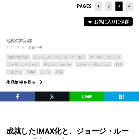
PAGES
1
2
3
4
お気に入りに保存
地獄の黙示録
2020.03.04
尾崎一男
地獄の黙示録
フランシス・フォード・コッポラ
マーロン・ブランド
マーティン・シーン
デニス・ホッパー
ロバート・デュヴァル
戦争
ベトナム
IMAX
ドラマ
洋画
作品情報を見る
成就したIMAX化と、ジョージ・ルー