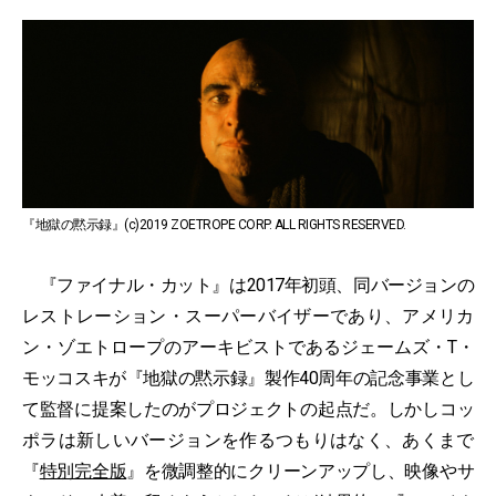
『地獄の黙示録』(c)2019 ZOETROPE CORP. ALL RIGHTS RESERVED.
『ファイナル・カット』は2017年初頭、同バージョンの
レストレーション・スーパーバイザーであり、アメリカ
ン・ゾエトロープのアーキビストであるジェームズ・T・
モッコスキが『地獄の黙示録』製作40周年の記念事業とし
て監督に提案したのがプロジェクトの起点だ。しかしコッ
ポラは新しいバージョンを作るつもりはなく、あくまで
『
特別完全版
』を微調整的にクリーンアップし、映像やサ