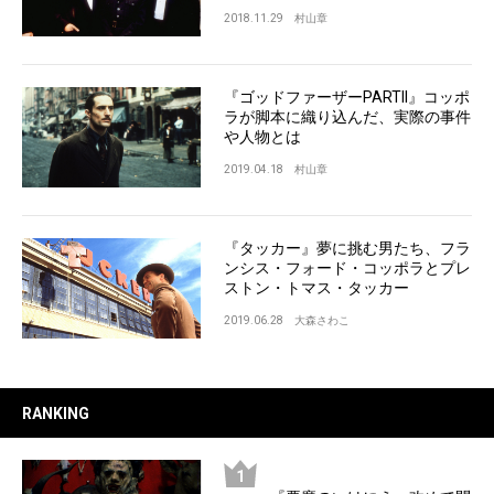
2018.11.29
村山章
『ゴッドファーザーPARTII』コッポ
ラが脚本に織り込んだ、実際の事件
や人物とは
2019.04.18
村山章
『タッカー』夢に挑む男たち、フラ
ンシス・フォード・コッポラとプレ
ストン・トマス・タッカー
2019.06.28
大森さわこ
RANKING