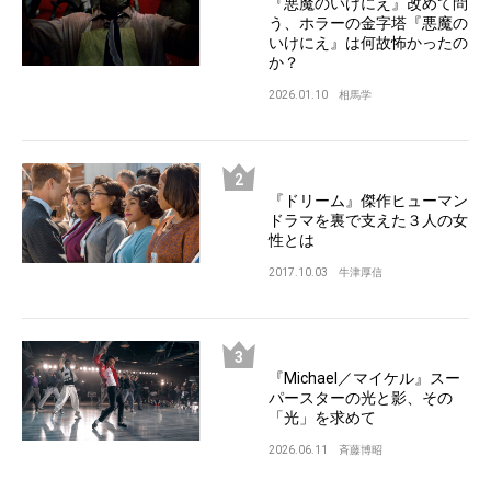
『悪魔のいけにえ』改めて問
う、ホラーの金字塔『悪魔の
いけにえ』は何故怖かったの
か？
2026.01.10
相馬学
『ドリーム』傑作ヒューマン
ドラマを裏で支えた３人の女
性とは
2017.10.03
牛津厚信
『Michael／マイケル』スー
パースターの光と影、その
「光」を求めて
2026.06.11
斉藤博昭