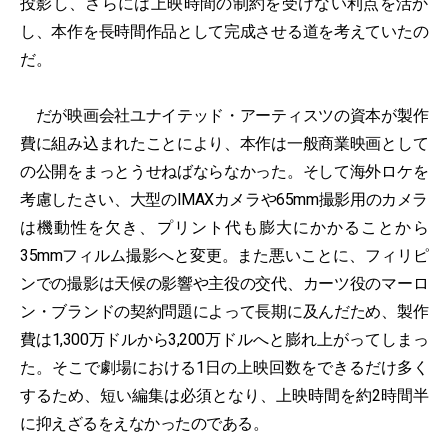
投影し、さらには上映時間の制約を受けない利点を活か
し、本作を長時間作品として完成させる道を考えていたの
だ。
だが映画会社ユナイテッド・アーティスツの資本が製作
費に組み込まれたことにより、本作は一般商業映画として
の公開をまっとうせねばならなかった。そして海外ロケを
考慮したさい、大型のIMAXカメラや65mm撮影用のカメラ
は機動性を欠き、プリント代も膨大にかかることから
35mmフィルム撮影へと変更。また悪いことに、フィリピ
ンでの撮影は天候の影響や主役の交代、カーツ役のマーロ
ン・ブランドの契約問題によって長期に及んだため、製作
費は1,300万ドルから3,200万ドルへと膨れ上がってしまっ
た。そこで劇場における1日の上映回数をできるだけ多く
するため、短い編集は必須となり、上映時間を約2時間半
に抑えざるをえなかったのである。