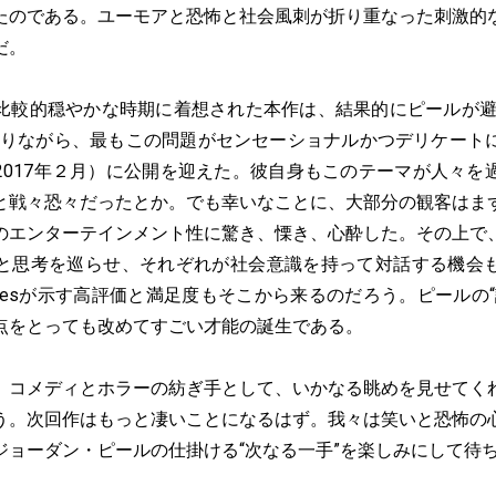
たのである。ユーモアと恐怖と社会風刺が折り重なった刺激的
だ。
較的穏やかな時期に着想された本作は、結果的にピールが避
被りながら、最もこの問題がセンセーショナルかつデリケート
2017年２月）に公開を迎えた。彼自身もこのテーマが人々を
と戦々恐々だったとか。でも幸いなことに、大部分の観客はま
のエンターテインメント性に驚き、慄き、心酔した。その上で
と思考を巡らせ、それぞれが社会意識を持って対話する機会
omatoesが示す高評価と満足度もそこから来るのだろう。ピール
点をとっても改めてすごい才能の誕生である。
コメディとホラーの紡ぎ手として、いかなる眺めを見せてく
う。次回作はもっと凄いことになるはず。我々は笑いと恐怖の
ジョーダン・ピールの仕掛ける“次なる一手”を楽しみにして待