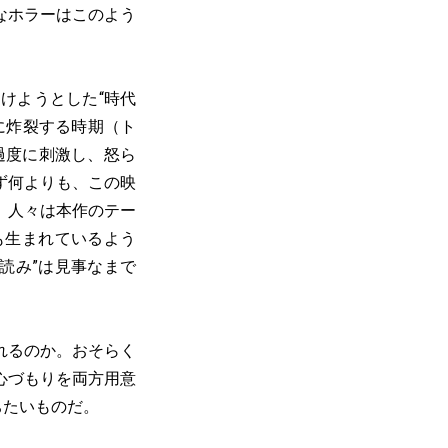
なホラーはこのよう
けようとした“時代
に炸裂する時期（ト
過度に刺激し、怒ら
ず何よりも、この映
、人々は本作のテー
も生まれているよう
の“読み”は見事なまで
れるのか。おそらく
心づもりを両方用意
ちたいものだ。