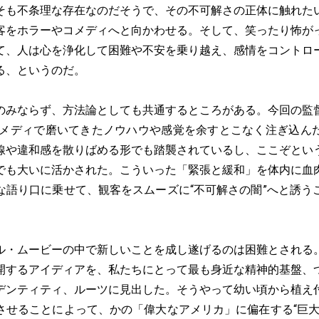
そも不条理な存在なのだそうで、その不可解さの正体に触れた
客をホラーやコメディへと向かわせる。そして、笑ったり怖が
て、人は心を浄化して困難や不安を乗り越え、感情をコントロ
る、というのだ。
みならず、方法論としても共通するところがある。今回の監
コメディで磨いてきたノウハウや感覚を余すとこなく注ぎ込ん
線や違和感を散りばめる形でも踏襲されているし、ここぞとい
でも大いに活かされた。こういった「緊張と緩和」を体内に血
な語り口に乗せて、観客をスムーズに“不可解さの闇”へと誘う
・ムービーの中で新しいことを成し遂げるのは困難とされる
開するアイディアを、私たちにとって最も身近な精神的基盤、
デンティティ、ルーツに見出した。そうやって幼い頃から植え
させることによって、かの「偉大なアメリカ」に偏在する“巨大