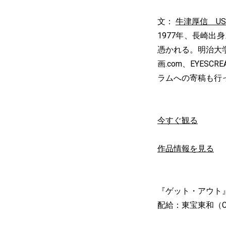
文：
牛津厚信 USHI
1977年、長崎
憑かれる。明治大
画.com、EYE
ラムへの寄稿も行
今すぐ観る
作品情報を見る
『ゲット・アウト
配給：東宝東和（C）2017