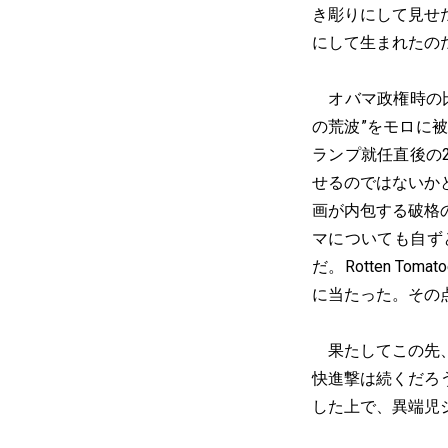
き彫りにして見せ
にして生まれたの
オバマ政権時の比
の荒波”をモロに
ランプ就任直後の
せるのではないか
画が内包する破格
マについても自ず
だ。Rotten T
に当たった。その
果たしてこの先、
快進撃は続くだろ
した上で、異端児