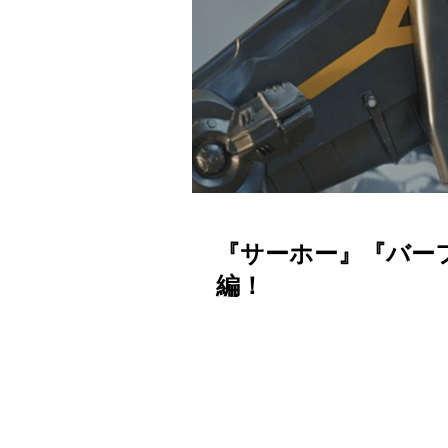
『サーホー』『バー
編！