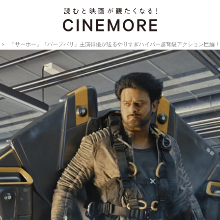
『サーホー』『バーフバリ』主演俳優が送るやりすぎハイパー超弩級アクション巨編！