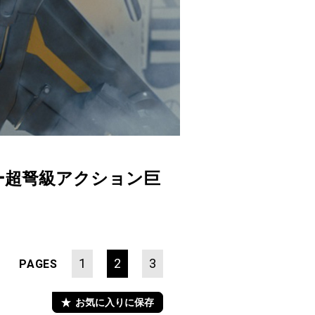
ー超弩級アクション巨
1
2
3
PAGES
お気に入りに保存