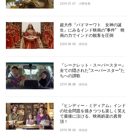
2019.01.01
小野寺系
超大作『パドマーワト 女神の誕
生』にみるインド映画の“事件” 映
画の力でインドの観客を圧倒
2020.04.06
侍功夫
『シークレット・スーパースター』
全ての隠された“スーパースター”た
ちへの讃歌
2019.08.08
侍功夫
『ヒンディー・ミディアム』インド
の社会問題を描きつつも楽しく笑え
て最後に泣ける、映画娯楽の真骨
頂！
2019.09.06
侍功夫