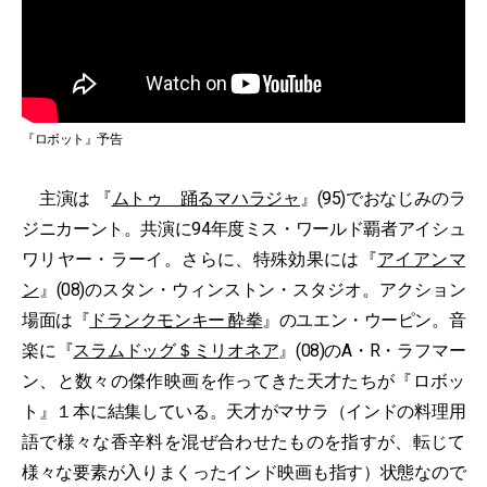
『ロボット』予告
主演は 『
ムトゥ 踊るマハラジャ
』(95)でおなじみのラ
ジニカーント。共演に94年度ミス・ワールド覇者アイシュ
ワリヤー・ラーイ。さらに、特殊効果には『
アイアンマ
ン
』(08)のスタン・ウィンストン・スタジオ。アクション
場面は『
ドランクモンキー 酔拳
』のユエン・ウーピン。音
楽に『
スラムドッグ＄ミリオネア
』(08)のA・R・ラフマー
ン、と数々の傑作映画を作ってきた天才たちが『ロボッ
ト』１本に結集している。天才がマサラ（インドの料理用
語で様々な香辛料を混ぜ合わせたものを指すが、転じて
様々な要素が入りまくったインド映画も指す）状態なので