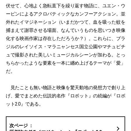
伏せて、心地よく急転直下を繰り返す物語に、ユエン・ウ
ーピンによるアクロバティックなカンフーアクション。並
外れたイマジネーション（いまだかつて、血を吸った蚊を
捕まえて謝罪させる場面、なんていうものを思いつき映像
化する映画作家は存在しただろうか？）。これらに、ブラ
ジルのレイソイス・マラニャンセス国立公園やマチュピチ
ュで撮影された美しいミュージカルシーンが加わる。とっ
ちらかったような要素を一本に纏め上げるテーマが「愛」
だ。
見たことも無い物語と映像を驚天動地の発想力で創り上
げ、愛でまとめた伝説的名作『ロボット』の続編が『ロボ
ット2.0』である。