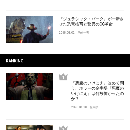
『ジュラシック・パーク』が一新さ
せた恐竜描写と驚異のCG革命
2018.08.02
尾崎一男
RANKING
『悪魔のいけにえ』改めて問
う、ホラーの金字塔『悪魔の
いけにえ』は何故怖かったの
か？
2026.01.10
相馬学