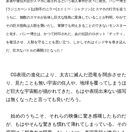
業者や通信大臣がスマホに殺されるという殺人事件が次々に発生。バシー博士
(ラジニカーント)は助手のニラー(エイミー・ジャクソン)とスマホの行方を追う
うちに、無数のスマホが合体し巨大な怪鳥に変身していることが判明。やがて
その巨大怪鳥は人類を襲いだし、軍隊でも抑えきることのできないモンスター
と化す。バシー博士は、かつて封印された、あの伝説のロボット「チッティ」
を復活させ、人類を守ることを思い立つ。しかしそれはインド中を巻き込ん
だ、壮大なバトルの幕開けとなった！
CG表現の進化により、太古に滅んだ恐竜を闊歩させた
り、見たことも無い宇宙の住人や、地球を覆ってしまうほ
ど巨大な宇宙船が描かれてきた。もはや表現出来ない描写
は無くなったと言っても良いだろう。
始めのうちこそ、それらの映像に驚き感嘆したものだ
が、もはやそんな驚きも慣れて薄れてしまっている。その