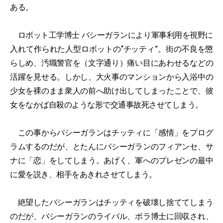
ある。
ロボット工学博士 バシーガランにより軍事利用を視野に
入れて作られた人型ロボットの“チッティ”。街の不良を懲
らしめ、汚職警官を（文字通り）痛い目にあわせるなどの
活躍を見せる。しかし、大火事のマンションから入浴中の
少女を裸のまま衆人の前へ助け出してしまったことで、彼
女をなかば自殺のような形で交通事故死させてしまう。
この事からバシーガランはチッティに「感情」をプログ
ラムするのだが、とたんにバシーガランのフィアンセ、サ
ナに「恋」をしてしまう。あげく、軍へのプレゼンの最中
に愛を説き、相手をあきれさせてしまう。
絶望したバシーガランはチッティを破壊し捨ててしまう
のだが、バシーガランのライバル、ボラ博士に回収され、