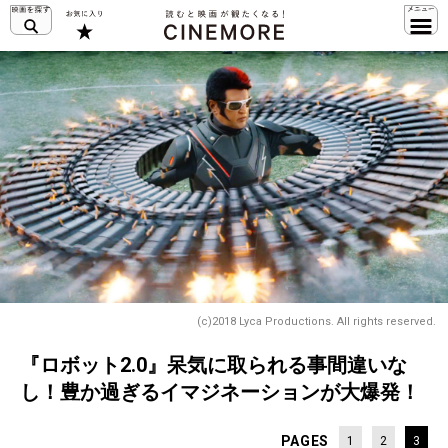
(c)2018 Lyca Productions. All rights reserved.
『ロボット2.0』呆気に取られる事間違いな
し！豊か過ぎるイマジネーションが大爆発！
PAGES
1
2
3