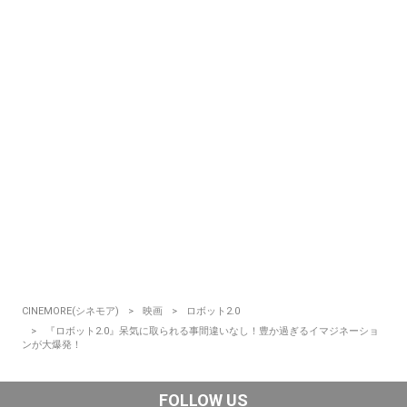
CINEMORE(シネモア)
映画
ロボット2.0
『ロボット2.0』呆気に取られる事間違いなし！豊か過ぎるイマジネーショ
ンが大爆発！
FOLLOW US