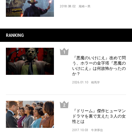
2018.08.02
尾崎一男
RANKING
『悪魔のいけにえ』改めて問
う、ホラーの金字塔『悪魔の
いけにえ』は何故怖かったの
か？
2026.01.10
相馬学
『ドリーム』傑作ヒューマン
ドラマを裏で支えた３人の女
性とは
2017.10.03
牛津厚信