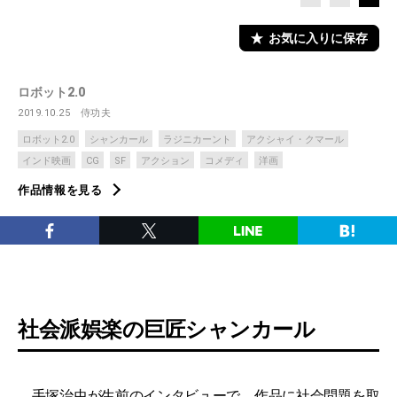
お気に入りに保存
ロボット2.0
2019.10.25
侍功夫
ロボット2.0
シャンカール
ラジニカーント
アクシャイ・クマール
インド映画
CG
SF
アクション
コメディ
洋画
作品情報を見る
社会派娯楽の巨匠シャンカール
手塚治虫が生前のインタビューで、作品に社会問題を取