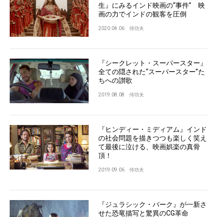
生』にみるインド映画の“事件” 映
画の力でインドの観客を圧倒
2020.04.06
侍功夫
『シークレット・スーパースター』
全ての隠された“スーパースター”た
ちへの讃歌
2019.08.08
侍功夫
『ヒンディー・ミディアム』インド
の社会問題を描きつつも楽しく笑え
て最後に泣ける、映画娯楽の真骨
頂！
2019.09.06
侍功夫
『ジュラシック・パーク』が一新さ
せた恐竜描写と驚異のCG革命