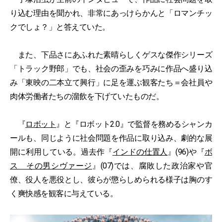
り込む理由を聞かれ、非常にあっけらかんと「ロマンチッ
クでしょ？」と答えていた。
また、下品さにあふれた素晴らしくゲスな傑作シリーズ
「トラック野郎」でも、社会の歪みを巧みに作品へ盛り込
み「東映の二本立て興行」に足を運ぶ観客たち＝会社員や
肉体労働者たちの溜飲を下げていたものだ。
『
ロボット
』と『ロボット2.0』で監督を務めるシャンカ
ールも、同じように社会問題を作品に取り込み、劇的な展
開に利用している。過去作『
インドの仕置人
』(96)や『
ボ
ス その男シヴァージ
』(07)では、腐敗した政治家や官
僚、役人を悪役とし、彼らが懲らしめられる様子は胸のす
く爽快感を観客に与えている。