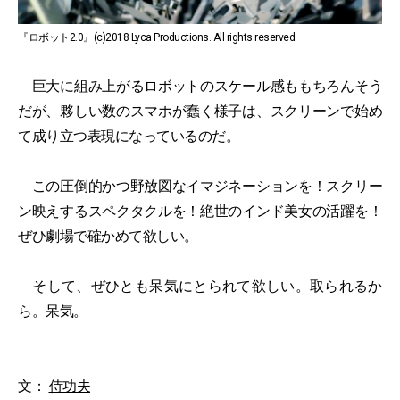
『ロボット2.0』(c)2018 Lyca Productions. All rights reserved.
巨大に組み上がるロボットのスケール感ももちろんそう
だが、夥しい数のスマホが蠢く様子は、スクリーンで始め
て成り立つ表現になっているのだ。
この圧倒的かつ野放図なイマジネーションを！スクリー
ン映えするスペクタクルを！絶世のインド美女の活躍を！
ぜひ劇場で確かめて欲しい。
そして、ぜひとも呆気にとられて欲しい。取られるか
ら。呆気。
文：
侍功夫