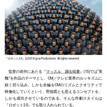
『ロボット2.0』(c)2018 Lyca Productions. All rights reserved.
監督の前作にあたる『
マッスル 踊る稲妻
』(15)では“美
醜”を作品のテーマとし、CM／テレビ業界のルッキズムに
鋭く切り込み、しかも全編をCMのリズムとクオリティで
映像化していくという、野放図とも思えるコンセプトを、
しかも成功させているのである。そんな作劇スタイルは
『ロボット2.0』でも取り入れられている。