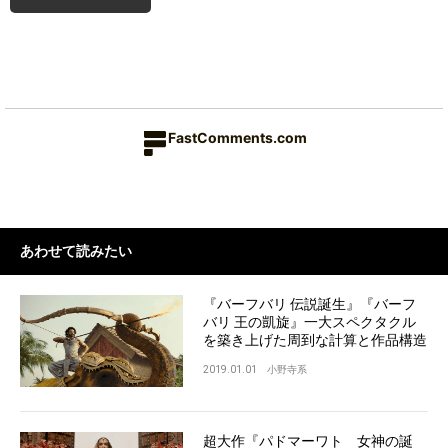
FastComments.com
あわせて読みたい
『バーフバリ 伝説誕生』『バーフ
バリ 王の凱旋』一大スペクタクル
を築き上げた周到な計算と作品構造
2019.01.01
小野寺系
超大作『パドマーワト 女神の誕