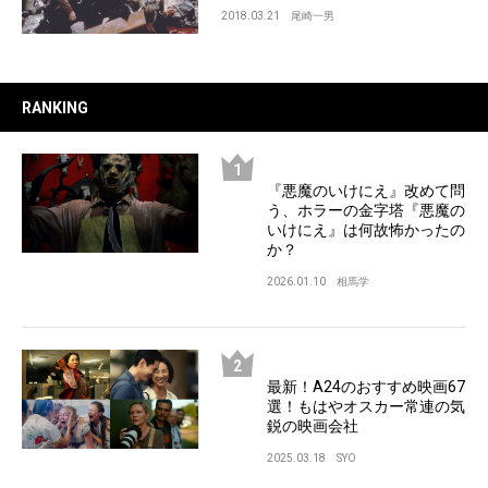
2018.03.21
尾崎一男
RANKING
『悪魔のいけにえ』改めて問
う、ホラーの金字塔『悪魔の
いけにえ』は何故怖かったの
か？
2026.01.10
相馬学
最新！A24のおすすめ映画67
選！もはやオスカー常連の気
鋭の映画会社
2025.03.18
SYO