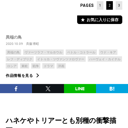
PAGES
1
2
3
お気に入りに保存
異端の鳥
2020.10.09
斉藤博昭
異端の鳥
ヴァーツラフ・マルホウル
ペトル・コトラール
ウド・キア
レフ・ディブリク
イトゥカ・ツヴァンツァロヴァー
ハーヴェイ・カイテル
ロシア
東欧
戦争
ドラマ
洋画
作品情報を見る
ハネケやトリアーとも別種の衝撃描