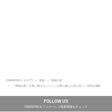
CINEMORE(シネモア)
映画
異端の鳥
『異端の鳥』正視に耐えないシーンを乗り越えた先に待つ、崇高な感動
FOLLOW US
CINEMOREをフォローして最新情報をチェック