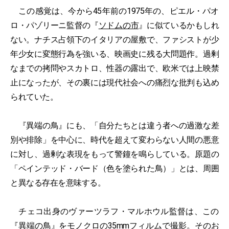
この感覚は、今から45年前の1975年の、ピエル・パオ
ロ・パゾリーニ監督の『
ソドムの市
』に似ているかもしれ
ない。ナチス占領下のイタリアの屋敷で、ファシストが少
年少女に変態行為を強いる、映画史に残る大問題作。過剰
なまでの拷問やスカトロ、性器の露出で、欧米では上映禁
止になったが、その裏には現代社会への痛烈な批判も込め
られていた。
『異端の鳥』にも、「自分たちとは違う者への過激な差
別や排除」を中心に、時代を超えて変わらない人間の悪意
に対し、過剰な表現をもって警鐘を鳴らしている。原題の
「ペインテッド・バード（色を塗られた鳥）」とは、周囲
と異なる存在を意味する。
チェコ出身のヴァーツラフ・マルホウル監督は、この
『異端の鳥』をモノクロの35mmフィルムで撮影。そのお