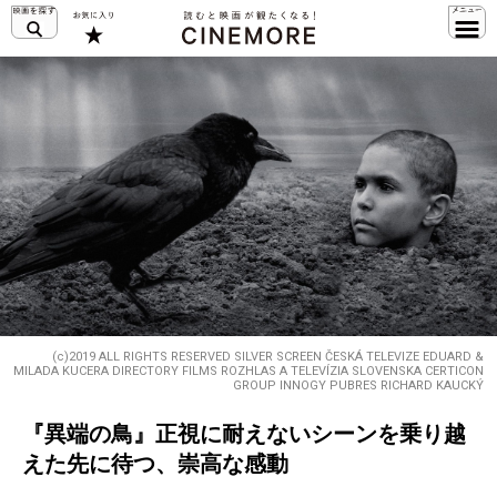
(c)2019 ALL RIGHTS RESERVED SILVER SCREEN ČESKÁ TELEVIZE EDUARD &
MILADA KUCERA DIRECTORY FILMS ROZHLAS A TELEVÍZIA SLOVENSKA CERTICON
GROUP INNOGY PUBRES RICHARD KAUCKÝ
『異端の鳥』正視に耐えないシーンを乗り越
えた先に待つ、崇高な感動