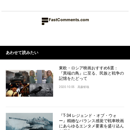
FastComments.com
あわせて読みたい
東欧・ロシア映画おすすめ6選：
『異端の鳥』に至る、民族と戦争の
記憶をたどって
2020.10.05
高森郁哉
『T-34 レジェンド・オブ・ウォ
ー』精緻なバランス感覚で戦車映画
にあらゆるエンタメ要素を盛り込ん