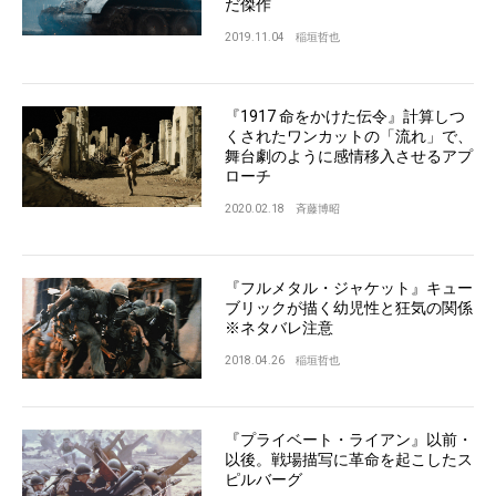
だ傑作
2019.11.04
稲垣哲也
『1917 命をかけた伝令』計算しつ
くされたワンカットの「流れ」で、
舞台劇のように感情移入させるアプ
ローチ
2020.02.18
斉藤博昭
『フルメタル・ジャケット』キュー
ブリックが描く幼児性と狂気の関係
※ネタバレ注意
2018.04.26
稲垣哲也
『プライベート・ライアン』以前・
以後。戦場描写に革命を起こしたス
ピルバーグ