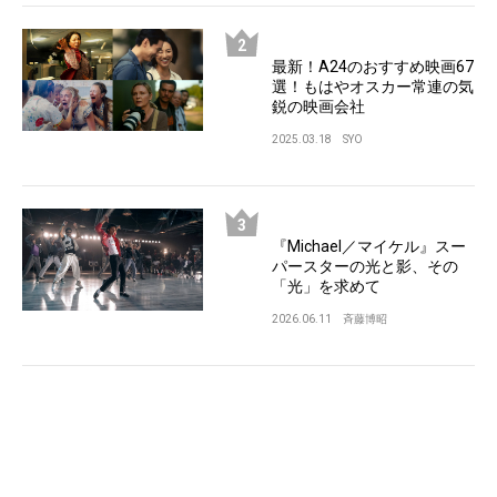
最新！A24のおすすめ映画67
選！もはやオスカー常連の気
鋭の映画会社
2025.03.18
SYO
『Michael／マイケル』スー
パースターの光と影、その
「光」を求めて
2026.06.11
斉藤博昭