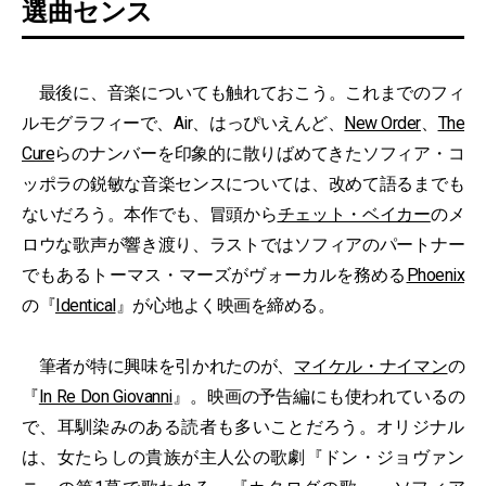
選曲センス
最後に、音楽についても触れておこう。これまでのフィ
ルモグラフィーで、Air、はっぴいえんど、
New Order
、
The
Cure
らのナンバーを印象的に散りばめてきたソフィア・コ
ッポラの鋭敏な音楽センスについては、改めて語るまでも
ないだろう。本作でも、冒頭から
チェット・ベイカー
のメ
ロウな歌声が響き渡り、ラストではソフィアのパートナー
でもあるトーマス・マーズがヴォーカルを務める
Phoenix
の『
Identical
』が心地よく映画を締める。
筆者が特に興味を引かれたのが、
マイケル・ナイマン
の
『
In Re Don Giovanni
』。映画の予告編にも使われているの
で、耳馴染みのある読者も多いことだろう。オリジナル
は、女たらしの貴族が主人公の歌劇『ドン・ジョヴァン