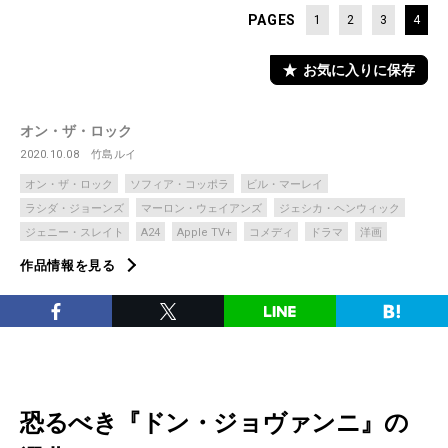
PAGES
1
2
3
4
お気に入りに保存
オン・ザ・ロック
2020.10.08
竹島ルイ
オン・ザ・ロック
ソフィア・コッポラ
ビル・マーレイ
ラシダ・ジョーンズ
マーロン・ウェイアンズ
ジェシカ・ヘンウィック
ジェニー・スレイト
A24
Apple TV+
コメディ
ドラマ
洋画
作品情報を見る
恐るべき『ドン・ジョヴァンニ』の