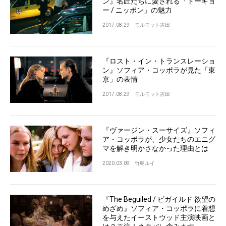
ン』名匠たちに愛される「トーキョ
ー / ニッポン」の魅力
2017.08.29
モルモット吉田
『ロスト・イン・トランスレーショ
ン』ソフィア・コッポラが見た「東
京」の表情
2017.08.29
モルモット吉田
『ヴァージン・スーサイズ』ソフィ
ア・コッポラが、少女たちのエニグ
マを解き明かさなかった理由とは
2020.03.09
竹島ルイ
『The Beguiled / ビガイルド 欲望の
めざめ』ソフィア・コッポラに着想
を与えたイーストウッド主演映画と