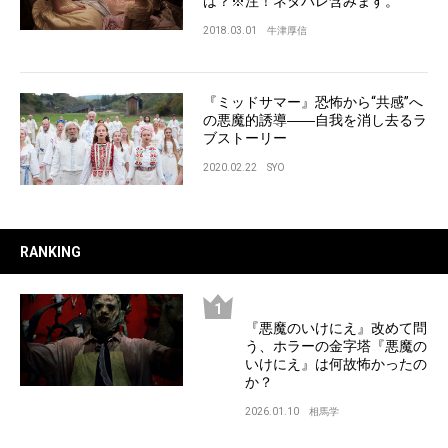
は？※注！ネタバレ含みます。
2018.03.01
牛津厚信
『ミッドサマー』恐怖から“共感”へ
の悪魔的誘導――自我を消し去るラ
ブストーリー
2020.02.22
SYO
RANKING
『悪魔のいけにえ』改めて問
う、ホラーの金字塔『悪魔の
いけにえ』は何故怖かったの
か？
2026.01.10
相馬学